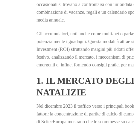
occasionali si trovano a confrontarsi con un’ondata d
combinazione di vacanze, regali e un calendario sport
media annuale.
Gli accumulatori, noti anche come multi‑bet o parla
potenzialmente i guadagni. Questa modalità attrae sia 
Investment (ROI) sfruttando margini più ridotti offe
festivo, analizzando il mercato, i meccanismi di pricin
emergenti e, infine, fornendo consigli pratici per m
1. IL MERCATO DEG
NATALIZIE
Nel dicembre 2023 il traffico verso i principali bo
fattori: la concentrazione di partite di calcio di ca
di ScitecEuropa mostrano che le scommesse su calcio