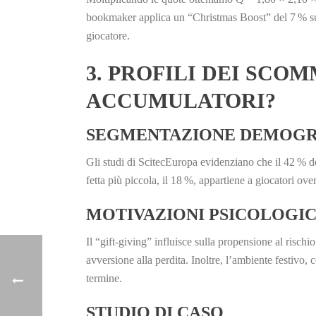
bookmaker applica un “Christmas Boost” del 7 % sulla
giocatore.
3. PROFILI DEI SCOM
ACCUMULATORI?
SEGMENTAZIONE DEMOGR
Gli studi di ScitecEuropa evidenziano che il 42 % d
fetta più piccola, il 18 %, appartiene a giocatori ove
MOTIVAZIONI PSICOLOGI
Il “gift‑giving” influisce sulla propensione al rischi
avversione alla perdita. Inoltre, l’ambiente festivo,
termine.
STUDIO DI CASO