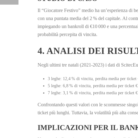
Il “Giocatore Festivo” medio ha un’esperienza di bet
con una puntata media del 2 % del capitale. Al contrar
impiegando un bankroll di €10 000 e una percentuale
probabilità percepita di vincita.
4. ANALISI DEI RISU
Negli ultimi tre natali (2021‑2023) i dati di ScitecE
3 leghe: 12,4 % di vincita, perdita media per ticket
5 leghe: 6,8 % di vincita, perdita media per ticket 
7 leghe: 3,1 % di vincita, perdita media per ticket 
Confrontando questi valori con le scommesse singole 
ticket più lunghi. Tuttavia, la volatilità più alta co
IMPLICAZIONI PER IL BA