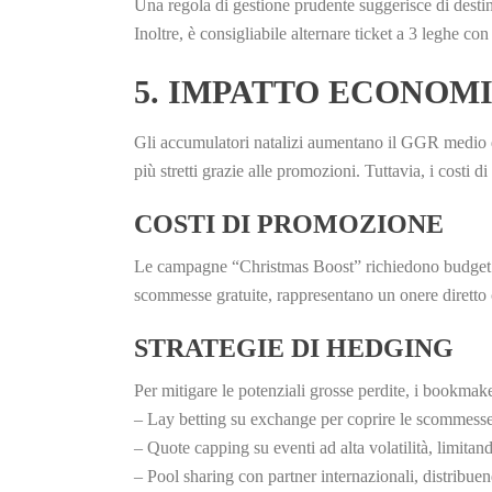
Una regola di gestione prudente suggerisce di destin
Inoltre, è consigliabile alternare ticket a 3 leghe co
5. IMPATTO ECONOMI
Gli accumulatori natalizi aumentano il GGR medio de
più stretti grazie alle promozioni. Tuttavia, i costi 
COSTI DI PROMOZIONE
Le campagne “Christmas Boost” richiedono budget pub
scommesse gratuite, rappresentano un onere diretto 
STRATEGIE DI HEDGING
Per mitigare le potenziali grosse perdite, i bookmak
– Lay betting su exchange per coprire le scommesse
– Quote capping su eventi ad alta volatilità, limitand
– Pool sharing con partner internazionali, distribuend