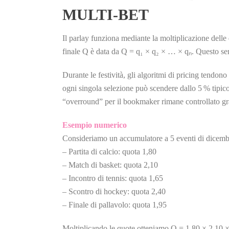
MULTI‑BET
Il parlay funziona mediante la moltiplicazione delle
finale Q è data da Q = q₁ × q₂ × … × qₙ. Questo sem
Durante le festività, gli algoritmi di pricing tendono
ogni singola selezione può scendere dallo 5 % tipico a
“overround” per il bookmaker rimane controllato graz
Esempio numerico
Consideriamo un accumulatore a 5 eventi di dicemb
– Partita di calcio: quota 1,80
– Match di basket: quota 2,10
– Incontro di tennis: quota 1,65
– Scontro di hockey: quota 2,40
– Finale di pallavolo: quota 1,95
Moltiplicando le quote otteniamo Q = 1,80 × 2,10 × 1,