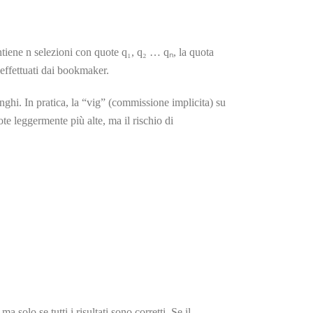
ntiene n selezioni con quote q₁, q₂ … qₙ, la quota
effettuati dai bookmaker.
lunghi. In pratica, la “vig” (commissione implicita) su
ote leggermente più alte, ma il rischio di
olo se tutti i risultati sono corretti. Se il