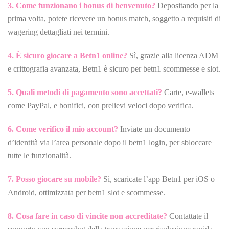
3. Come funzionano i bonus di benvenuto?
Depositando per la
prima volta, potete ricevere un bonus match, soggetto a requisiti di
wagering dettagliati nei termini.
4. È sicuro giocare a Betn1 online?
Sì, grazie alla licenza ADM
e crittografia avanzata, Betn1 è sicuro per betn1 scommesse e slot.
5. Quali metodi di pagamento sono accettati?
Carte, e-wallets
come PayPal, e bonifici, con prelievi veloci dopo verifica.
6. Come verifico il mio account?
Inviate un documento
d’identità via l’area personale dopo il betn1 login, per sbloccare
tutte le funzionalità.
7. Posso giocare su mobile?
Sì, scaricate l’app Betn1 per iOS o
Android, ottimizzata per betn1 slot e scommesse.
8. Cosa fare in caso di vincite non accreditate?
Contattate il