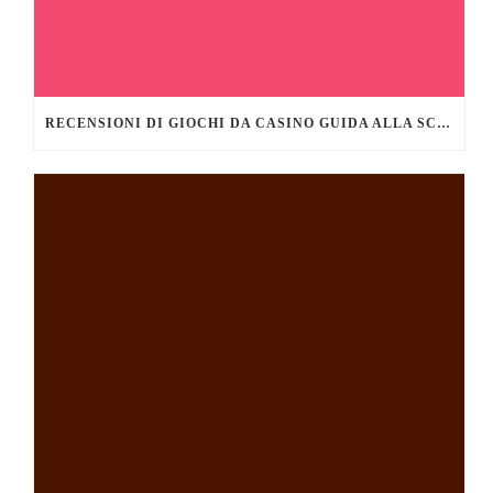
RECENSIONI DI GIOCHI DA CASINO GUIDA ALLA SCELTA DEI MIGLIORI TITOLI DA PROVARE