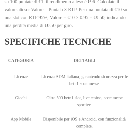
su 100 puntate di €1, il rendimento atteso è €96. Calcolate il
valore atteso: Valore = Puntata × RTP. Per una puntata di €10 su
una slot con RTP 95%, Valore = €10 × 0.95 = €9.50, indicando
una perdita media di €0.50 per giro.
SPECIFICHE TECNICHE
CATEGORIA
DETTAGLI
Licenze
Licenza ADM italiana, garantendo sicurezza per le
betn1 scommesse.
Giochi
Oltre 500 betn1 slot, live casino, scommesse
sportive.
App Mobile
Disponibile per iOS e Android, con funzionalità
complete.