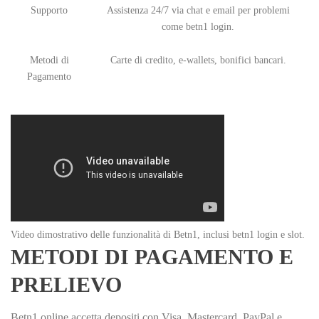
Supporto
Assistenza 24/7 via chat e email per problemi
come betn1 login.
Metodi di
Carte di credito, e-wallets, bonifici bancari.
Pagamento
Video dimostrativo delle funzionalità di Betn1, inclusi betn1 login e slot.
METODI DI PAGAMENTO E
PRELIEVO
Betn1 online accetta depositi con Visa, Mastercard, PayPal e