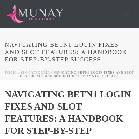
NAVIGATING BETN1 LOGIN FIXES
AND SLOT FEATURES: A HANDBOOK
FOR STEP-BY-STEP SUCCESS
INICIO
/
SIN CATEGORÍA
/ NAVIGATING BETN1 LOGIN FIXES AND SLOT
FEATURES: A HANDBOOK FOR STEP-BY-STEP SUCCESS
NAVIGATING BETN1 LOGIN
FIXES AND SLOT
FEATURES: A HANDBOOK
FOR STEP-BY-STEP