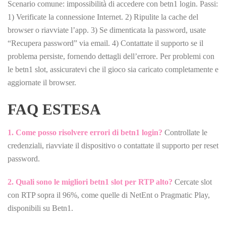
Scenario comune: impossibilità di accedere con betn1 login. Passi:
1) Verificate la connessione Internet. 2) Ripulite la cache del
browser o riavviate l’app. 3) Se dimenticata la password, usate
“Recupera password” via email. 4) Contattate il supporto se il
problema persiste, fornendo dettagli dell’errore. Per problemi con
le betn1 slot, assicuratevi che il gioco sia caricato completamente e
aggiornate il browser.
FAQ ESTESA
1. Come posso risolvere errori di betn1 login?
Controllate le
credenziali, riavviate il dispositivo o contattate il supporto per reset
password.
2. Quali sono le migliori betn1 slot per RTP alto?
Cercate slot
con RTP sopra il 96%, come quelle di NetEnt o Pragmatic Play,
disponibili su Betn1.