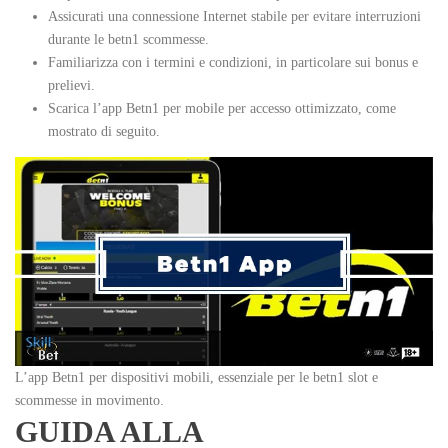
Assicurati una connessione Internet stabile per evitare interruzioni
durante le betn1 scommesse.
Familiarizza con i termini e condizioni, in particolare sui bonus e
prelievi.
Scarica l’app Betn1 per mobile per accesso ottimizzato, come
mostrato di seguito.
L’app Betn1 per dispositivi mobili, essenziale per le betn1 slot e
scommesse in movimento.
GUIDA ALLA