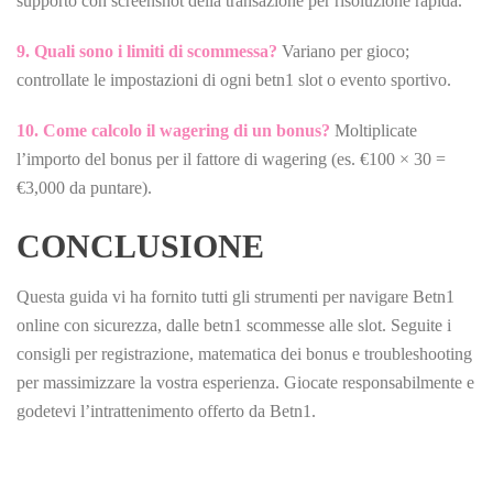
supporto con screenshot della transazione per risoluzione rapida.
9. Quali sono i limiti di scommessa?
Variano per gioco;
controllate le impostazioni di ogni betn1 slot o evento sportivo.
10. Come calcolo il wagering di un bonus?
Moltiplicate
l’importo del bonus per il fattore di wagering (es. €100 × 30 =
€3,000 da puntare).
CONCLUSIONE
Questa guida vi ha fornito tutti gli strumenti per navigare Betn1
online con sicurezza, dalle betn1 scommesse alle slot. Seguite i
consigli per registrazione, matematica dei bonus e troubleshooting
per massimizzare la vostra esperienza. Giocate responsabilmente e
godetevi l’intrattenimento offerto da Betn1.