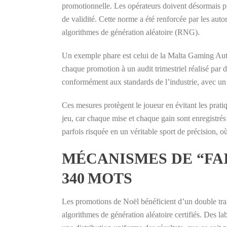
promotionnelle. Les opérateurs doivent désormais pub
de validité. Cette norme a été renforcée par les aut
algorithmes de génération aléatoire (RNG).
Un exemple phare est celui de la Malta Gaming Aut
chaque promotion à un audit trimestriel réalisé par d
conformément aux standards de l’industrie, avec un
Ces mesures protègent le joueur en évitant les prati
jeu, car chaque mise et chaque gain sont enregistré
parfois risquée en un véritable sport de précision, 
MÉCANISMES DE “FA
340 MOTS
Les promotions de Noël bénéficient d’un double traite
algorithmes de génération aléatoire certifiés. De