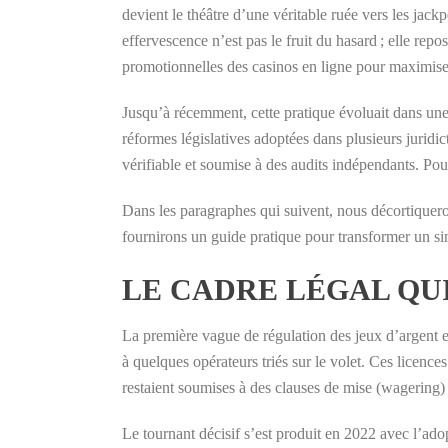
devient le théâtre d’une véritable ruée vers les jackp
effervescence n’est pas le fruit du hasard ; elle repo
promotionnelles des casinos en ligne pour maximise
Jusqu’à récemment, cette pratique évoluait dans une
réformes législatives adoptées dans plusieurs juridi
vérifiable et soumise à des audits indépendants. Pour
Dans les paragraphes qui suivent, nous décortiquero
fournirons un guide pratique pour transformer un s
LE CADRE LÉGAL QUI
La première vague de régulation des jeux d’argent e
à quelques opérateurs triés sur le volet. Ces licenc
restaient soumises à des clauses de mise (wagering) 
Le tournant décisif s’est produit en 2022 avec l’ado