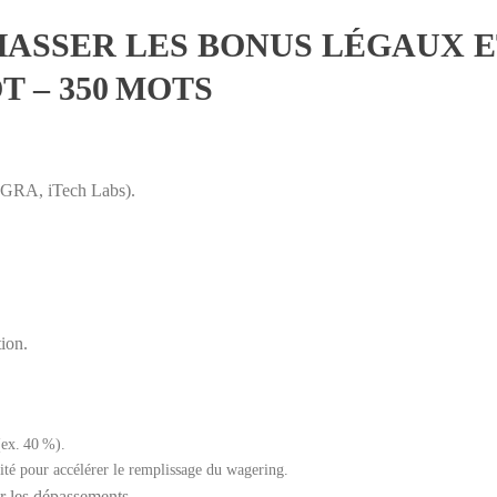
HASSER LES BONUS LÉGAUX 
 – 350 MOTS
COGRA, iTech Labs).
tion.
(ex. 40 %).
ilité pour accélérer le remplissage du wagering.
er les dépassements.