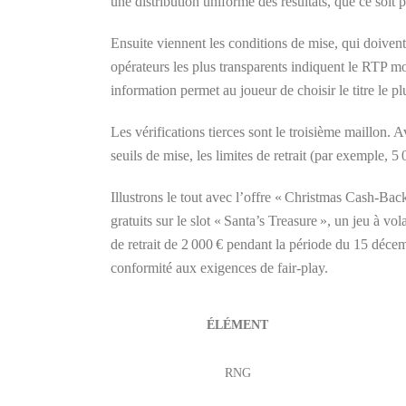
une distribution uniforme des résultats, que ce soit p
Ensuite viennent les conditions de mise, qui doivent
opérateurs les plus transparents indiquent le RTP 
information permet au joueur de choisir le titre le p
Les vérifications tierces sont le troisième maillon. 
seuils de mise, les limites de retrait (par exemple, 
Illustrons le tout avec l’offre « Christmas Cash‑B
gratuits sur le slot « Santa’s Treasure », un jeu à 
de retrait de 2 000 € pendant la période du 15 décem
conformité aux exigences de fair‑play.
ÉLÉMENT
RNG