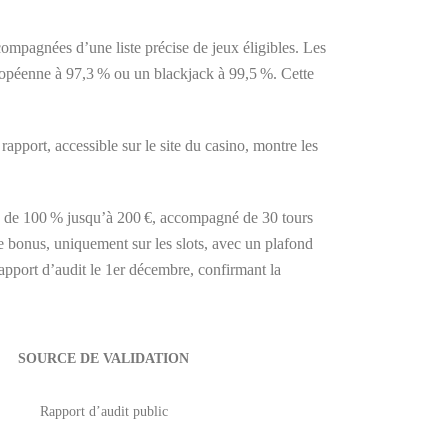
compagnées d’une liste précise de jeux éligibles. Les
uropéenne à 97,3 % ou un blackjack à 99,5 %. Cette
rapport, accessible sur le site du casino, montre les
us de 100 % jusqu’à 200 €, accompagné de 30 tours
le bonus, uniquement sur les slots, avec un plafond
rapport d’audit le 1er décembre, confirmant la
SOURCE DE VALIDATION
Rapport d’audit public