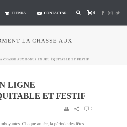
0
TIENDA
CONTACTAR
ORMENT LA CHASSE AUX
A CHASSE AUX BONUS EN JEU ÉQUITABLE ET FESTIF
N LIGNE
UITABLE ET FESTIF
0
flamboyantes. Chaque année, la période des fêtes