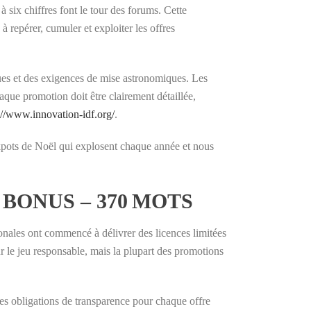
 à six chiffres font le tour des forums. Cette
à repérer, cumuler et exploiter les offres
ques et des exigences de mise astronomiques. Les
aque promotion doit être clairement détaillée,
://www.innovation-idf.org/
.
ckpots de Noël qui explosent chaque année et nous
BONUS – 370 MOTS
onales ont commencé à délivrer des licences limitées
ur le jeu responsable, mais la plupart des promotions
des obligations de transparence pour chaque offre