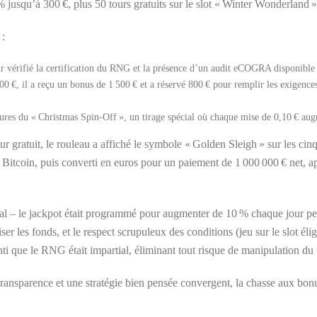
jusqu’à 300 €, plus 50 tours gratuits sur le slot « Winter Wonderland », 
 :
ir vérifié la certification du RNG et la présence d’un audit eCOGRA disponible s
00 €, il a reçu un bonus de 1 500 € et a réservé 800 € pour remplir les exigence
ures du « Christmas Spin‑Off », un tirage spécial où chaque mise de 0,10 € augm
ur gratuit, le rouleau a affiché le symbole « Golden Sleigh » sur les cin
n Bitcoin, puis converti en euros pour un paiement de 1 000 000 € net, a
ucial – le jackpot était programmé pour augmenter de 10 % chaque jour p
er les fonds, et le respect scrupuleux des conditions (jeu sur le slot éli
anti que le RNG était impartial, éliminant tout risque de manipulation du 
a transparence et une stratégie bien pensée convergent, la chasse aux bon