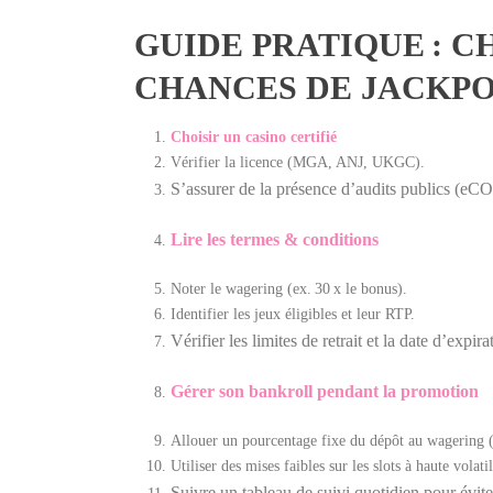
GUIDE PRATIQUE : C
CHANCES DE JACKPOT
Choisir un casino certifié
Vérifier la licence (MGA, ANJ, UKGC).
S’assurer de la présence d’audits publics (e
Lire les termes & conditions
Noter le wagering (ex. 30 x le bonus).
Identifier les jeux éligibles et leur RTP.
Vérifier les limites de retrait et la date d’expira
Gérer son bankroll pendant la promotion
Allouer un pourcentage fixe du dépôt au wagering 
Utiliser des mises faibles sur les slots à haute volat
Suivre un tableau de suivi quotidien pour évit