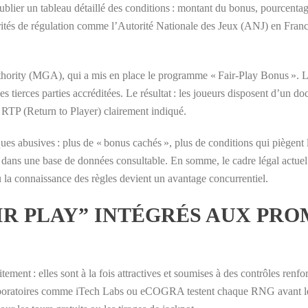
lier un tableau détaillé des conditions : montant du bonus, pourcentage d
orités de régulation comme l’Autorité Nationale des Jeux (ANJ) en Franc
hority (MGA), qui a mis en place le programme « Fair‑Play Bonus ». 
es tierces parties accréditées. Le résultat : les joueurs disposent d’un d
 RTP (Return to Player) clairement indiqué.
ques abusives : plus de « bonus cachés », plus de conditions qui piègent 
s dans une base de données consultable. En somme, le cadre légal actuel
où la connaissance des règles devient un avantage concurrentiel.
IR PLAY” INTÉGRÉS AUX PRO
ment : elles sont à la fois attractives et soumises à des contrôles renfor
s laboratoires comme iTech Labs ou eCOGRA testent chaque RNG avant le