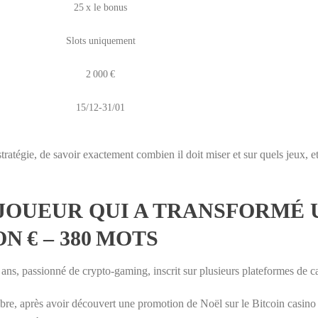
25 x le bonus
Slots uniquement
2 000 €
15/12‑31/01
tratégie, de savoir exactement combien il doit miser et sur quels jeux, et
 JOUEUR QUI A TRANSFORMÉ 
N € – 380 MOTS
 ans, passionné de crypto‑gaming, inscrit sur plusieurs plateformes de c
e, après avoir découvert une promotion de Noël sur le Bitcoin casino 