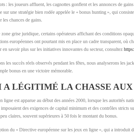
ots : les joueurs affluent, les cagnottes gonflent et les annonces de gains
se sur une stratégie bien rodée appelée le « bonus hunting », qui consiste 
r les chances de gains.
 zone grise juridique, certains opérateurs affichant des conditions opa
ctions européennes ont pourtant mis en place un cadre transparent, où ch
 en savoir plus sur les initiatives innovantes du secteur, consultez
https
ns les succès réels observés pendant les fêtes, nous analyserons les ja
imple bonus en une victoire mémorable.
 A LÉGITIMÉ LA CHASSE AUX 
n ligne est apparue au début des années 2000, lorsque les autorités nati
es imposaient des exigences de capital minimum et des contrôles stricts s
peu claires, souvent supérieures à 50 fois le montant du bonus.
ption du « Directive européenne sur les jeux en ligne », qui a introduit 