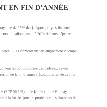
T EN FIN D’ANNÉE –
 moyenne de 27 % des jackpots progressifs entre
teurs, qui alloue jusqu’à 20 % de leurs dépenses
s Secret ». Ces éléments visuels augmentent le temps
erçoivent les bonus comme des cadeaux, ce qui
sion de la fin d’année (résolutions, envie de finir
e » (RTP 96,3 %) ou le jeu de table « Holiday
re à la fois les joueurs prudents et les chasseurs de