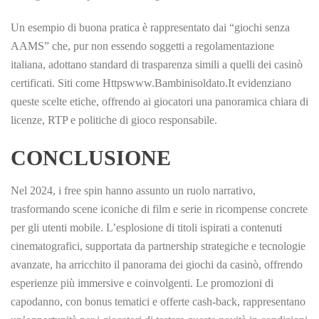
Un esempio di buona pratica è rappresentato dai “giochi senza
AAMS” che, pur non essendo soggetti a regolamentazione
italiana, adottano standard di trasparenza simili a quelli dei casinò
certificati. Siti come Httpswww.Bambinisoldato.It evidenziano
queste scelte etiche, offrendo ai giocatori una panoramica chiara di
licenze, RTP e politiche di gioco responsabile.
CONCLUSIONE
Nel 2024, i free spin hanno assunto un ruolo narrativo,
trasformando scene iconiche di film e serie in ricompense concrete
per gli utenti mobile. L’esplosione di titoli ispirati a contenuti
cinematografici, supportata da partnership strategiche e tecnologie
avanzate, ha arricchito il panorama dei giochi da casinò, offrendo
esperienze più immersive e coinvolgenti. Le promozioni di
capodanno, con bonus tematici e offerte cash‑back, rappresentano