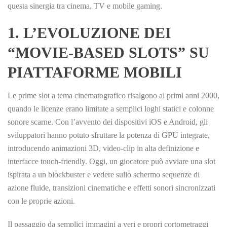
questa sinergia tra cinema, TV e mobile gaming.
1. L’EVOLUZIONE DEI
“MOVIE‑BASED SLOTS” SU
PIATTAFORME MOBILI
Le prime slot a tema cinematografico risalgono ai primi anni 2000,
quando le licenze erano limitate a semplici loghi statici e colonne
sonore scarne. Con l’avvento dei dispositivi iOS e Android, gli
sviluppatori hanno potuto sfruttare la potenza di GPU integrate,
introducendo animazioni 3D, video‑clip in alta definizione e
interfacce touch‑friendly. Oggi, un giocatore può avviare una slot
ispirata a un blockbuster e vedere sullo schermo sequenze di
azione fluide, transizioni cinematiche e effetti sonori sincronizzati
con le proprie azioni.
Il passaggio da semplici immagini a veri e propri cortometraggi