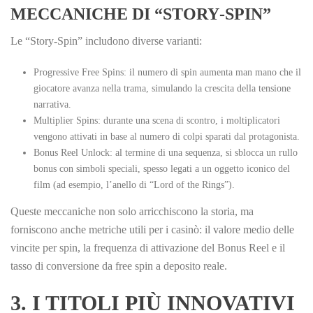
MECCANICHE DI “STORY‑SPIN”
Le “Story‑Spin” includono diverse varianti:
Progressive Free Spins: il numero di spin aumenta man mano che il
giocatore avanza nella trama, simulando la crescita della tensione
narrativa.
Multiplier Spins: durante una scena di scontro, i moltiplicatori
vengono attivati in base al numero di colpi sparati dal protagonista.
Bonus Reel Unlock: al termine di una sequenza, si sblocca un rullo
bonus con simboli speciali, spesso legati a un oggetto iconico del
film (ad esempio, l’anello di “Lord of the Rings”).
Queste meccaniche non solo arricchiscono la storia, ma
forniscono anche metriche utili per i casinò: il valore medio delle
vincite per spin, la frequenza di attivazione del Bonus Reel e il
tasso di conversione da free spin a deposito reale.
3. I TITOLI PIÙ INNOVATIVI