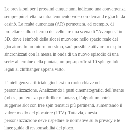
Le previsioni per i prossimi cinque anni indicano una convergenza
sempre più stretta tra intrattenimento video‑on‑demand e giochi da
casinò. La realtà aumentata (AR) permetterà, ad esempio, di
proiettare sullo schermo del cellulare una scena di “Avengers” in
3D, dove i simboli della slot si muovono nello spazio reale del
giocatore. In un futuro prossimo, sarà possibile attivare free spin
sincronizzati con la messa in onda di un nuovo episodio di una
serie: al termine della puntata, un pop‑up offrirà 10 spin gratuiti
legati al cliffhanger appena visto.
L’intelligenza artificiale giocherà un ruolo chiave nella
personalizzazione. Analizzando i gusti cinematografici dell’utente
(ad es., preferenza per thriller o fantasy), l’algoritmo potrà
suggerire slot con free spin tematici più pertinenti, aumentando il
valore medio del giocatore (LTV). Tuttavia, questa
personalizzazione deve rispettare le normative sulla privacy e le
linee guida di responsabilità del gioco.