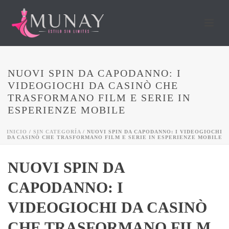
NUOVI SPIN DA CAPODANNO: I
VIDEOGIOCHI DA CASINÒ CHE
TRASFORMANO FILM E SERIE IN
ESPERIENZE MOBILE
INICIO
/
SIN CATEGORÍA
/ NUOVI SPIN DA CAPODANNO: I VIDEOGIOCHI
DA CASINÒ CHE TRASFORMANO FILM E SERIE IN ESPERIENZE MOBILE
NUOVI SPIN DA
CAPODANNO: I
VIDEOGIOCHI DA CASINÒ
CHE TRASFORMANO FILM