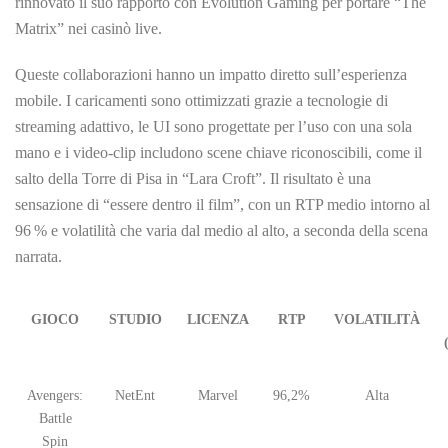
rinnovato il suo rapporto con Evolution Gaming per portare “The
Matrix” nei casinò live.
Queste collaborazioni hanno un impatto diretto sull’esperienza
mobile. I caricamenti sono ottimizzati grazie a tecnologie di
streaming adattivo, le UI sono progettate per l’uso con una sola
mano e i video‑clip includono scene chiave riconoscibili, come il
salto della Torre di Pisa in “Lara Croft”. Il risultato è una
sensazione di “essere dentro il film”, con un RTP medio intorno al
96 % e volatilità che varia dal medio al alto, a seconda della scena
narrata.
GIOCO
STUDIO
LICENZA
RTP
VOLATILITÀ
Avengers:
NetEnt
Marvel
96,2%
Alta
Battle
Spin