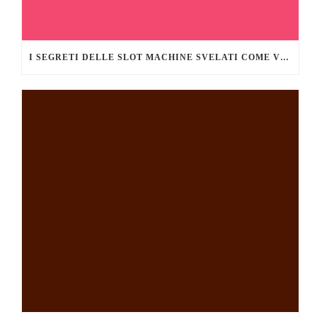
I SEGRETI DELLE SLOT MACHINE SVELATI COME VINCERE DI PIÙ AL CASINÒ