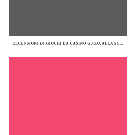
RECENSIONI DI GIOCHI DA CASINO GUIDA ALLA SCELTA DEI MIGLIORI TITOLI DA PROVARE