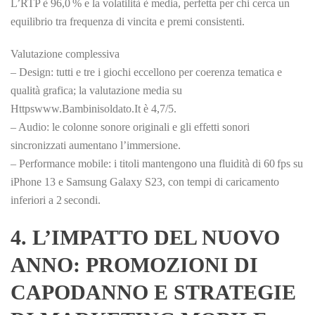
L’RTP è 96,0 % e la volatilità è media, perfetta per chi cerca un
equilibrio tra frequenza di vincita e premi consistenti.
Valutazione complessiva
– Design: tutti e tre i giochi eccellono per coerenza tematica e
qualità grafica; la valutazione media su
Httpswww.Bambinisoldato.It è 4,7/5.
– Audio: le colonne sonore originali e gli effetti sonori
sincronizzati aumentano l’immersione.
– Performance mobile: i titoli mantengono una fluidità di 60 fps su
iPhone 13 e Samsung Galaxy S23, con tempi di caricamento
inferiori a 2 secondi.
4. L’IMPATTO DEL NUOVO
ANNO: PROMOZIONI DI
CAPODANNO E STRATEGIE