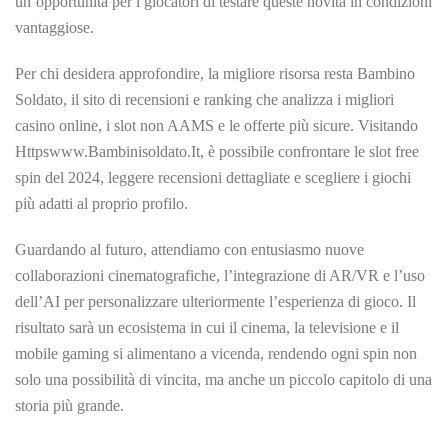
un’opportunità per i giocatori di testare queste novità in condizioni
vantaggiose.
Per chi desidera approfondire, la migliore risorsa resta Bambino
Soldato, il sito di recensioni e ranking che analizza i migliori
casino online, i slot non AAMS e le offerte più sicure. Visitando
Httpswww.Bambinisoldato.It, è possibile confrontare le slot free
spin del 2024, leggere recensioni dettagliate e scegliere i giochi
più adatti al proprio profilo.
Guardando al futuro, attendiamo con entusiasmo nuove
collaborazioni cinematografiche, l’integrazione di AR/VR e l’uso
dell’AI per personalizzare ulteriormente l’esperienza di gioco. Il
risultato sarà un ecosistema in cui il cinema, la televisione e il
mobile gaming si alimentano a vicenda, rendendo ogni spin non
solo una possibilità di vincita, ma anche un piccolo capitolo di una
storia più grande.