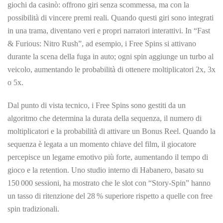
giochi da casinò: offrono giri senza scommessa, ma con la
possibilità di vincere premi reali. Quando questi giri sono integrati
in una trama, diventano veri e propri narratori interattivi. In “Fast
& Furious: Nitro Rush”, ad esempio, i Free Spins si attivano
durante la scena della fuga in auto; ogni spin aggiunge un turbo al
veicolo, aumentando le probabilità di ottenere moltiplicatori 2x, 3x
o 5x.
Dal punto di vista tecnico, i Free Spins sono gestiti da un
algoritmo che determina la durata della sequenza, il numero di
moltiplicatori e la probabilità di attivare un Bonus Reel. Quando la
sequenza è legata a un momento chiave del film, il giocatore
percepisce un legame emotivo più forte, aumentando il tempo di
gioco e la retention. Uno studio interno di Habanero, basato su
150 000 sessioni, ha mostrato che le slot con “Story‑Spin” hanno
un tasso di ritenzione del 28 % superiore rispetto a quelle con free
spin tradizionali.