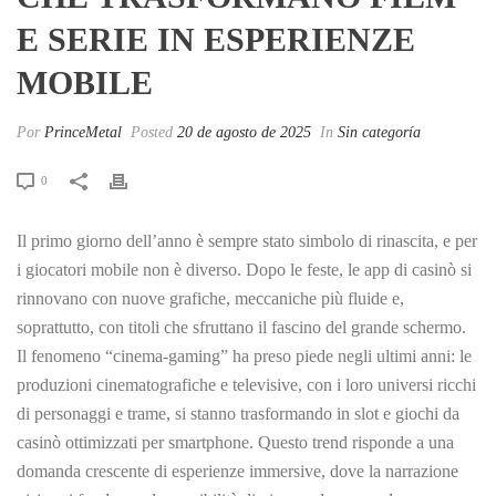
E SERIE IN ESPERIENZE
MOBILE
Por
PrinceMetal
Posted
20 de agosto de 2025
In
Sin categoría
0
Il primo giorno dell’anno è sempre stato simbolo di rinascita, e per
i giocatori mobile non è diverso. Dopo le feste, le app di casinò si
rinnovano con nuove grafiche, meccaniche più fluide e,
soprattutto, con titoli che sfruttano il fascino del grande schermo.
Il fenomeno “cinema‑gaming” ha preso piede negli ultimi anni: le
produzioni cinematografiche e televisive, con i loro universi ricchi
di personaggi e trame, si stanno trasformando in slot e giochi da
casinò ottimizzati per smartphone. Questo trend risponde a una
domanda crescente di esperienze immersive, dove la narrazione