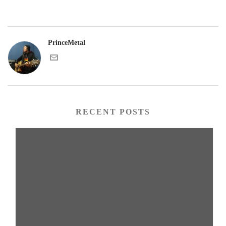
PrinceMetal
RECENT POSTS