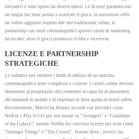
interattivi è stato spinto da diversi fattori. Le licenze garantiscono
un’ampia fan base pronta a scaricare il gioco; la narrazione offre
un valore aggiunto rispetto alle slot tradizionali; infine, le
partnership con studi cinematografici aprono canali di marketing
incrociato, dove il gioco promuove il film e viceversa.
LICENZE E PARTNERSHIP
STRATEGICHE
Le trattative per ottenere i diritti di utilizzo di un marchio
cinematografico sono complesse e costose. I casinò online devono
dimostrare al proprietario del contenuto la capacità di mantenere
alti standard di qualità e di rispettare le linee guida di brand safety.
Recentemente, Marvel ha firmato accordi con provider come
NetEnt e Play’n GO per slot basate su “Avengers” e “Guardians
of the Galaxy”, mentre Netflix ha concesso licenze per serie come
“Stranger Things” e “The Crown”. Warner Bros., invece, ha