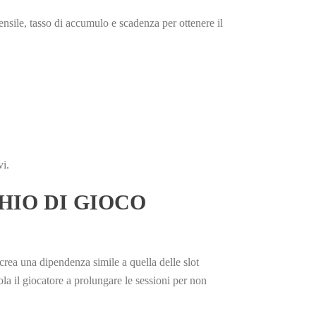
ile, tasso di accumulo e scadenza per ottenere il
vi.
HIO DI GIOCO
 crea una dipendenza simile a quella delle slot
a il giocatore a prolungare le sessioni per non