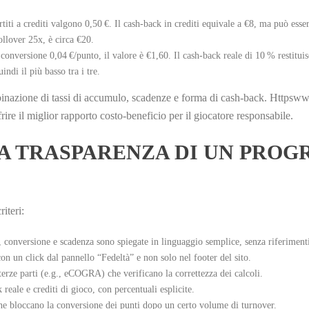
 a crediti valgono 0,50 €. Il cash‑back in crediti equivale a €8, ma può essere u
rollover 25x, è circa €20.
onversione 0,04 €/punto, il valore è €1,60. Il cash‑back reale di 10 % restitui
indi il più basso tra i tre.
mbinazione di tassi di accumulo, scadenze e forma di cash‑back. Https
ire il miglior rapporto costo‑beneficio per il giocatore responsabile.
LA TRASPARENZA DI UN PROG
iteri:
 conversione e scadenza sono spiegate in linguaggio semplice, senza riferimenti 
on un click dal pannello “Fedeltà” e non solo nel footer del sito.
terze parti (e.g., eCOGRA) che verificano la correttezza dei calcoli.
reale e crediti di gioco, con percentuali esplicite.
he bloccano la conversione dei punti dopo un certo volume di turnover.