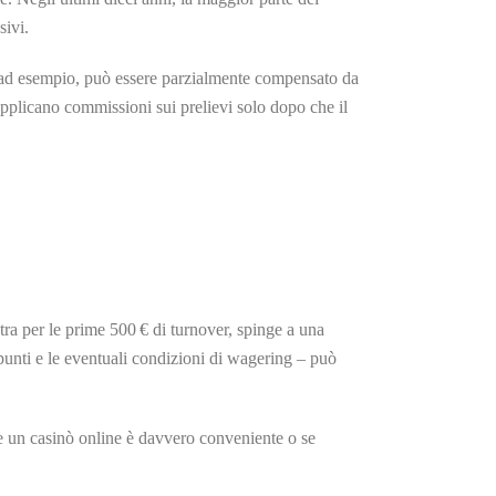
sivi.
e, ad esempio, può essere parzialmente compensato da
pplicano commissioni sui prelievi solo dopo che il
ra per le prime 500 € di turnover, spinge a una
 punti e le eventuali condizioni di wagering – può
e un casinò online è davvero conveniente o se