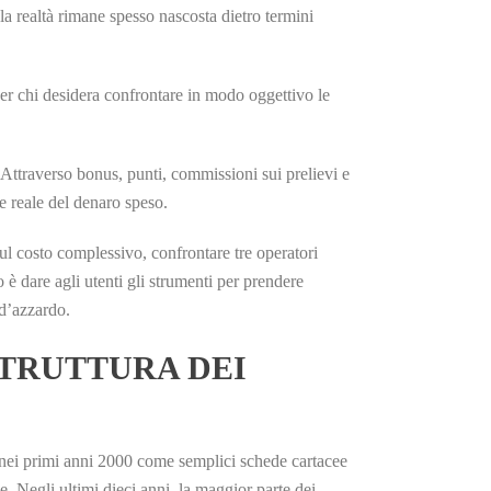
 la realtà rimane spesso nascosta dietro termini
er chi desidera confrontare in modo oggettivo le
 Attraverso bonus, punti, commissioni sui prelievi e
re reale del denaro speso.
sul costo complessivo, confrontare tre operatori
o è dare agli utenti gli strumenti per prendere
d’azzardo.
STRUTTURA DEI
 nei primi anni 2000 come semplici schede cartacee
e. Negli ultimi dieci anni, la maggior parte dei