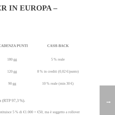
R IN EUROPA –
CADENZA PUNTI
CASH‑BACK
180 gg
5 % reale
120 gg
8 % in crediti (0,02 €/punto)
90 gg
10 % reale (min 30 €)
ea (RTP 97,3 %).
estituisce 5 % di €1.000 = €50, ma è soggetto a rollover