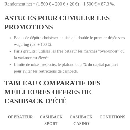
Rendement net = (1 500 € – 200 € + 20 €) ÷ 1 500 € ≈ 87,3 %.
ASTUCES POUR CUMULER LES
PROMOTIONS
Bonus de dépôt : choisissez un site qui double le premier dépôt sans
wagering (ex. + 100 €).
Paris gratuits : utilisez les free bets sur les marchés “over/under” où
la variance est élevée.
Limite de mise : respectez le plafond de 5 % du capital par pari
pour éviter les restrictions de cashback.
TABLEAU COMPARATIF DES
MEILLEURES OFFRES DE
CASHBACK D’ÉTÉ
OPÉRATEUR
CASHBACK
CASHBACK
CONDITIONS
SPORT
CASINO