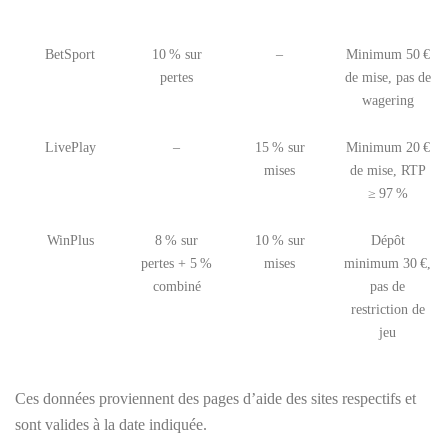
BetSport
10 % sur
–
Minimum 50 €
pertes
de mise, pas de
wagering
LivePlay
–
15 % sur
Minimum 20 €
mises
de mise, RTP
≥ 97 %
WinPlus
8 % sur
10 % sur
Dépôt
pertes + 5 %
mises
minimum 30 €,
combiné
pas de
restriction de
jeu
Ces données proviennent des pages d’aide des sites respectifs et
sont valides à la date indiquée.