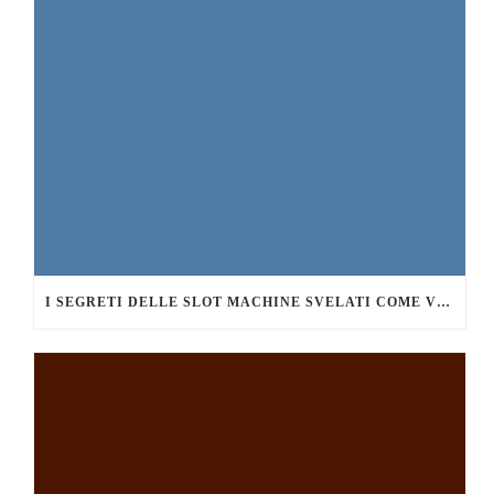
I SEGRETI DELLE SLOT MACHINE SVELATI COME VINCERE DI PIÙ AL CASINÒ