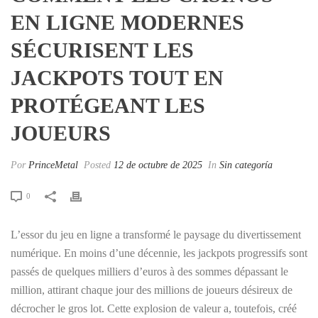
EN LIGNE MODERNES
SÉCURISENT LES
JACKPOTS TOUT EN
PROTÉGEANT LES
JOUEURS
Por
PrinceMetal
Posted
12 de octubre de 2025
In
Sin categoría
0
L’essor du jeu en ligne a transformé le paysage du divertissement
numérique. En moins d’une décennie, les jackpots progressifs sont
passés de quelques milliers d’euros à des sommes dépassant le
million, attirant chaque jour des millions de joueurs désireux de
décrocher le gros lot. Cette explosion de valeur a, toutefois, créé