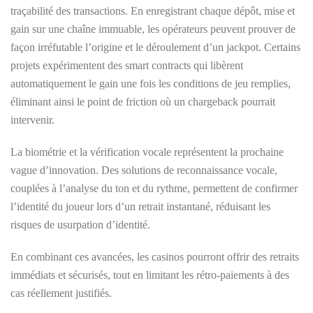
traçabilité des transactions. En enregistrant chaque dépôt, mise et
gain sur une chaîne immuable, les opérateurs peuvent prouver de
façon irréfutable l’origine et le déroulement d’un jackpot. Certains
projets expérimentent des smart contracts qui libèrent
automatiquement le gain une fois les conditions de jeu remplies,
éliminant ainsi le point de friction où un chargeback pourrait
intervenir.
La biométrie et la vérification vocale représentent la prochaine
vague d’innovation. Des solutions de reconnaissance vocale,
couplées à l’analyse du ton et du rythme, permettent de confirmer
l’identité du joueur lors d’un retrait instantané, réduisant les
risques de usurpation d’identité.
En combinant ces avancées, les casinos pourront offrir des retraits
immédiats et sécurisés, tout en limitant les rétro‑paiements à des
cas réellement justifiés.