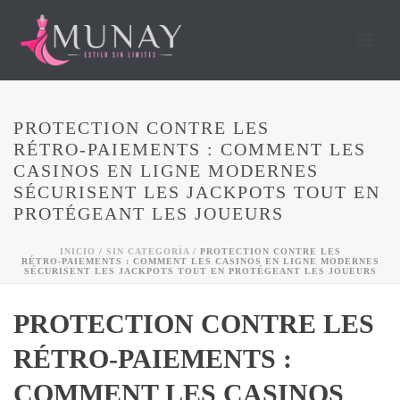
PROTECTION CONTRE LES
RÉTRO‑PAIEMENTS : COMMENT LES
CASINOS EN LIGNE MODERNES
SÉCURISENT LES JACKPOTS TOUT EN
PROTÉGEANT LES JOUEURS
INICIO
/
SIN CATEGORÍA
/ PROTECTION CONTRE LES
RÉTRO‑PAIEMENTS : COMMENT LES CASINOS EN LIGNE MODERNES
SÉCURISENT LES JACKPOTS TOUT EN PROTÉGEANT LES JOUEURS
PROTECTION CONTRE LES
RÉTRO‑PAIEMENTS :
COMMENT LES CASINOS