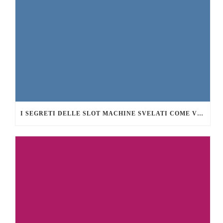
I SEGRETI DELLE SLOT MACHINE SVELATI COME VINCERE DI PIÙ AL CASINÒ