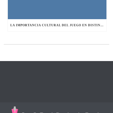
LA IMPORTANCIA CULTURAL DEL JUEGO EN DISTINTAS SOCIEDADES