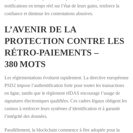
notifications en temps réel sur l’état de leurs gains, renforce la
confiance et diminue les contestations abusives.
L’AVENIR DE LA
PROTECTION CONTRE LES
RÉTRO‑PAIEMENTS –
380 MOTS
Les réglementations évoluent rapidement. La directive européenne
PSD2 impose l’authentification forte pour toutes les transactions
en ligne, tandis que le règlement eIDAS encourage l’usage de
signatures électroniques qualifiées. Ces cadres légaux obligent les
casinos à renforcer leurs systèmes d’identification et à garantir
l’intégrité des données.
Parallèlement, la blockchain commence à être adoptée pour la