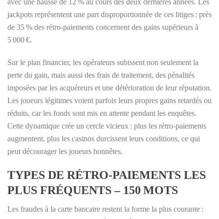
avec une hausse de 12 % au cours des deux dernières années. Les
jackpots représentent une part disproportionnée de ces litiges : près
de 35 % des rétro‑paiements concernent des gains supérieurs à
5 000 €.
Sur le plan financier, les opérateurs subissent non seulement la
perte du gain, mais aussi des frais de traitement, des pénalités
imposées par les acquéreurs et une détérioration de leur réputation.
Les joueurs légitimes voient parfois leurs propres gains retardés ou
réduits, car les fonds sont mis en attente pendant les enquêtes.
Cette dynamique crée un cercle vicieux : plus les rétro‑paiements
augmentent, plus les casinos durcissent leurs conditions, ce qui
peut décourager les joueurs honnêtes.
TYPES DE RÉTRO‑PAIEMENTS LES
PLUS FRÉQUENTS – 150 MOTS
Les fraudes à la carte bancaire restent la forme la plus courante :