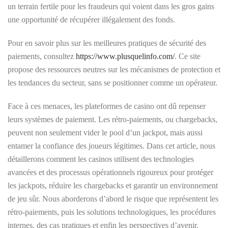
un terrain fertile pour les fraudeurs qui voient dans les gros gains
une opportunité de récupérer illégalement des fonds.
Pour en savoir plus sur les meilleures pratiques de sécurité des
paiements, consultez
https://www.plusquelinfo.com/
. Ce site
propose des ressources neutres sur les mécanismes de protection et
les tendances du secteur, sans se positionner comme un opérateur.
Face à ces menaces, les plateformes de casino ont dû repenser
leurs systèmes de paiement. Les rétro‑paiements, ou chargebacks,
peuvent non seulement vider le pool d’un jackpot, mais aussi
entamer la confiance des joueurs légitimes. Dans cet article, nous
détaillerons comment les casinos utilisent des technologies
avancées et des processus opérationnels rigoureux pour protéger
les jackpots, réduire les chargebacks et garantir un environnement
de jeu sûr. Nous aborderons d’abord le risque que représentent les
rétro‑paiements, puis les solutions technologiques, les procédures
internes, des cas pratiques et enfin les perspectives d’avenir.