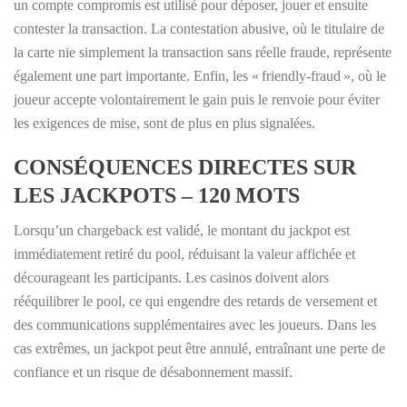
un compte compromis est utilisé pour déposer, jouer et ensuite
contester la transaction. La contestation abusive, où le titulaire de
la carte nie simplement la transaction sans réelle fraude, représente
également une part importante. Enfin, les « friendly‑fraud », où le
joueur accepte volontairement le gain puis le renvoie pour éviter
les exigences de mise, sont de plus en plus signalées.
CONSÉQUENCES DIRECTES SUR
LES JACKPOTS – 120 MOTS
Lorsqu’un chargeback est validé, le montant du jackpot est
immédiatement retiré du pool, réduisant la valeur affichée et
décourageant les participants. Les casinos doivent alors
rééquilibrer le pool, ce qui engendre des retards de versement et
des communications supplémentaires avec les joueurs. Dans les
cas extrêmes, un jackpot peut être annulé, entraînant une perte de
confiance et un risque de désabonnement massif.