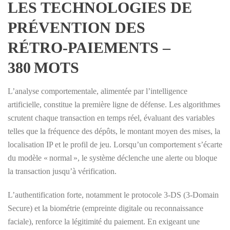
LES TECHNOLOGIES DE
PRÉVENTION DES
RÉTRO‑PAIEMENTS –
380 MOTS
L’analyse comportementale, alimentée par l’intelligence
artificielle, constitue la première ligne de défense. Les algorithmes
scrutent chaque transaction en temps réel, évaluant des variables
telles que la fréquence des dépôts, le montant moyen des mises, la
localisation IP et le profil de jeu. Lorsqu’un comportement s’écarte
du modèle « normal », le système déclenche une alerte ou bloque
la transaction jusqu’à vérification.
L’authentification forte, notamment le protocole 3‑DS (3‑Domain
Secure) et la biométrie (empreinte digitale ou reconnaissance
faciale), renforce la légitimité du paiement. En exigeant une