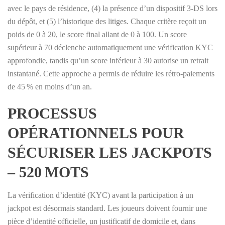
avec le pays de résidence, (4) la présence d’un dispositif 3‑DS lors
du dépôt, et (5) l’historique des litiges. Chaque critère reçoit un
poids de 0 à 20, le score final allant de 0 à 100. Un score
supérieur à 70 déclenche automatiquement une vérification KYC
approfondie, tandis qu’un score inférieur à 30 autorise un retrait
instantané. Cette approche a permis de réduire les rétro‑paiements
de 45 % en moins d’un an.
PROCESSUS
OPÉRATIONNELS POUR
SÉCURISER LES JACKPOTS
– 520 MOTS
La vérification d’identité (KYC) avant la participation à un
jackpot est désormais standard. Les joueurs doivent fournir une
pièce d’identité officielle, un justificatif de domicile et, dans