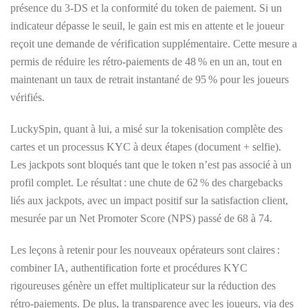
présence du 3‑DS et la conformité du token de paiement. Si un
indicateur dépasse le seuil, le gain est mis en attente et le joueur
reçoit une demande de vérification supplémentaire. Cette mesure a
permis de réduire les rétro‑paiements de 48 % en un an, tout en
maintenant un taux de retrait instantané de 95 % pour les joueurs
vérifiés.
LuckySpin, quant à lui, a misé sur la tokenisation complète des
cartes et un processus KYC à deux étapes (document + selfie).
Les jackpots sont bloqués tant que le token n’est pas associé à un
profil complet. Le résultat : une chute de 62 % des chargebacks
liés aux jackpots, avec un impact positif sur la satisfaction client,
mesurée par un Net Promoter Score (NPS) passé de 68 à 74.
Les leçons à retenir pour les nouveaux opérateurs sont claires :
combiner IA, authentification forte et procédures KYC
rigoureuses génère un effet multiplicateur sur la réduction des
rétro‑paiements. De plus, la transparence avec les joueurs, via des