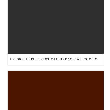
I SEGRETI DELLE SLOT MACHINE SVELATI COME VINCERE DI PIÙ AL CASINÒ