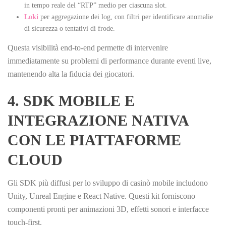
in tempo reale del “RTP” medio per ciascuna slot.
Loki
per aggregazione dei log, con filtri per identificare anomalie
di sicurezza o tentativi di frode.
Questa visibilità end‑to‑end permette di intervenire
immediatamente su problemi di performance durante eventi live,
mantenendo alta la fiducia dei giocatori.
4. SDK MOBILE E
INTEGRAZIONE NATIVA
CON LE PIATTAFORME
CLOUD
Gli SDK più diffusi per lo sviluppo di casinò mobile includono
Unity, Unreal Engine e React Native. Questi kit forniscono
componenti pronti per animazioni 3D, effetti sonori e interfacce
touch‑first.