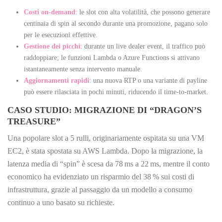
Costi on‑demand
: le slot con alta volatilità, che possono generare
centinaia di spin al secondo durante una promozione, pagano solo
per le esecuzioni effettive.
Gestione dei picchi
: durante un live dealer event, il traffico può
raddoppiare; le funzioni Lambda o Azure Functions si attivano
istantaneamente senza intervento manuale.
Aggiornamenti rapidi
: una nuova RTP o una variante di payline
può essere rilasciata in pochi minuti, riducendo il time‑to‑market.
CASO STUDIO: MIGRAZIONE DI “DRAGON’S
TREASURE”
Una popolare slot a 5 rulli, originariamente ospitata su una VM
EC2, è stata spostata su AWS Lambda. Dopo la migrazione, la
latenza media di “spin” è scesa da 78 ms a 22 ms, mentre il conto
economico ha evidenziato un risparmio del 38 % sui costi di
infrastruttura, grazie al passaggio da un modello a consumo
continuo a uno basato su richieste.