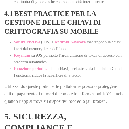
continuità di gioco anche con connettività intermittente.
4.1 BEST PRACTICE PER LA
GESTIONE DELLE CHIAVI DI
CRITTOGRAFIA SU MOBILE
Secure Enclave
(iOS) e
Android Keystore
mantengono le chiavi
fuori dal memory heap dell’app.
Keychain
su iOS permette l’archiviazione di token di accesso con
scadenza automatica.
Rotazione periodica
delle chiavi, orchestrata da Lambda o Cloud
Functions, riduce la superficie di attacco.
Utilizzando queste pratiche, le piattaforme possono proteggere i
dati di pagamento, i numeri di conto e le informazioni KYC anche
quando l’app si trova su dispositivi root‑ed o jail‑broken.
5. SICUREZZA,
COMPLIANCE E