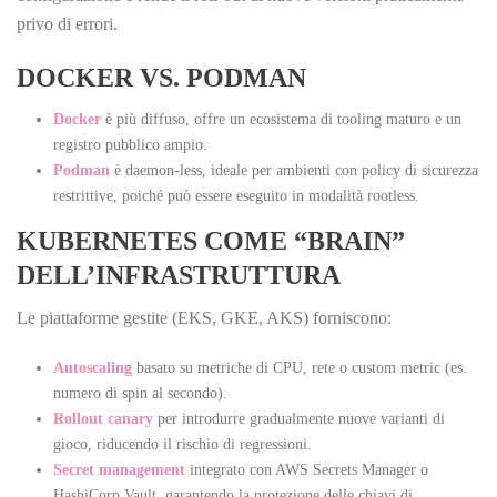
privo di errori.
DOCKER VS. PODMAN
Docker
è più diffuso, offre un ecosistema di tooling maturo e un
registro pubblico ampio.
Podman
è daemon‑less, ideale per ambienti con policy di sicurezza
restrittive, poiché può essere eseguito in modalità rootless.
KUBERNETES COME “BRAIN”
DELL’INFRASTRUTTURA
Le piattaforme gestite (EKS, GKE, AKS) forniscono:
Autoscaling
basato su metriche di CPU, rete o custom metric (es.
numero di spin al secondo).
Rollout canary
per introdurre gradualmente nuove varianti di
gioco, riducendo il rischio di regressioni.
Secret management
integrato con AWS Secrets Manager o
HashiCorp Vault, garantendo la protezione delle chiavi di