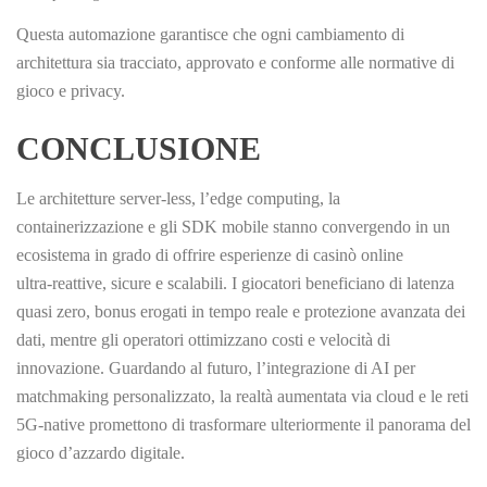
Questa automazione garantisce che ogni cambiamento di
architettura sia tracciato, approvato e conforme alle normative di
gioco e privacy.
CONCLUSIONE
Le architetture server‑less, l’edge computing, la
containerizzazione e gli SDK mobile stanno convergendo in un
ecosistema in grado di offrire esperienze di casinò online
ultra‑reattive, sicure e scalabili. I giocatori beneficiano di latenza
quasi zero, bonus erogati in tempo reale e protezione avanzata dei
dati, mentre gli operatori ottimizzano costi e velocità di
innovazione. Guardando al futuro, l’integrazione di AI per
matchmaking personalizzato, la realtà aumentata via cloud e le reti
5G‑native promettono di trasformare ulteriormente il panorama del
gioco d’azzardo digitale.