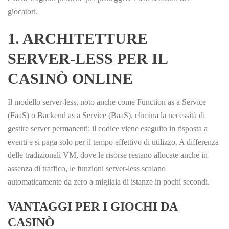
giocatori.
1. ARCHITETTURE
SERVER‑LESS PER IL
CASINÒ ONLINE
Il modello server‑less, noto anche come Function as a Service
(FaaS) o Backend as a Service (BaaS), elimina la necessità di
gestire server permanenti: il codice viene eseguito in risposta a
eventi e si paga solo per il tempo effettivo di utilizzo. A differenza
delle tradizionali VM, dove le risorse restano allocate anche in
assenza di traffico, le funzioni server‑less scalano
automaticamente da zero a migliaia di istanze in pochi secondi.
VANTAGGI PER I GIOCHI DA
CASINÒ