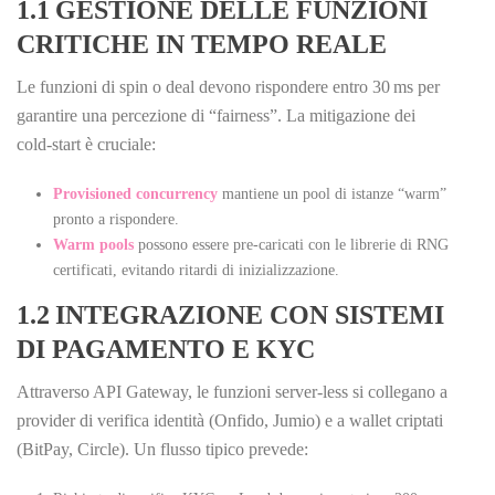
1.1 GESTIONE DELLE FUNZIONI
CRITICHE IN TEMPO REALE
Le funzioni di spin o deal devono rispondere entro 30 ms per
garantire una percezione di “fairness”. La mitigazione dei
cold‑start è cruciale:
Provisioned concurrency
mantiene un pool di istanze “warm”
pronto a rispondere.
Warm pools
possono essere pre‑caricati con le librerie di RNG
certificati, evitando ritardi di inizializzazione.
1.2 INTEGRAZIONE CON SISTEMI
DI PAGAMENTO E KYC
Attraverso API Gateway, le funzioni server‑less si collegano a
provider di verifica identità (Onfido, Jumio) e a wallet criptati
(BitPay, Circle). Un flusso tipico prevede: