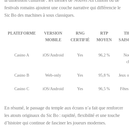
la dimension culturelle : les thèmes de Nouvel An chinois ou de
festivals romains ajoutent une couche narrative qui différencie le
Sic Bo des machines à sous classiques.
PLATEFORME
VERSION
RNG
RTP
T
MOBILE
CERTIFIÉ
MOYEN
SAIS
Casino A
iOS/Android
Yes
96,2 %
No
c
Casino B
Web‑only
Yes
95,8 %
Jeux 
Casino C
iOS/Android
Yes
96,5 %
Fêtes
En résumé, le passage du temple aux écrans n’a fait que renforcer
les atouts originaux du Sic Bo : rapidité, flexibilité et une touche
d’histoire qui continue de fasciner les joueurs modernes.