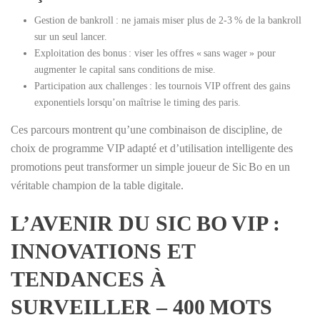
Gestion de bankroll : ne jamais miser plus de 2‑3 % de la bankroll
sur un seul lancer.
Exploitation des bonus : viser les offres « sans wager » pour
augmenter le capital sans conditions de mise.
Participation aux challenges : les tournois VIP offrent des gains
exponentiels lorsqu’on maîtrise le timing des paris.
Ces parcours montrent qu’une combinaison de discipline, de
choix de programme VIP adapté et d’utilisation intelligente des
promotions peut transformer un simple joueur de Sic Bo en un
véritable champion de la table digitale.
L’AVENIR DU SIC BO VIP :
INNOVATIONS ET
TENDANCES À
SURVEILLER – 400 MOTS