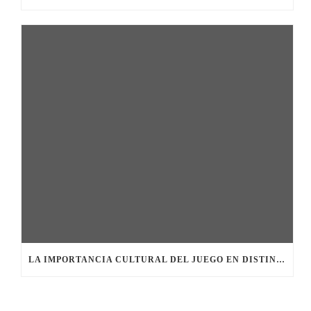
LA IMPORTANCIA CULTURAL DEL JUEGO EN DISTINTAS SOCIEDADES