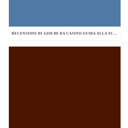
RECENSIONI DI GIOCHI DA CASINO GUIDA ALLA SCELTA DEI MIGLIORI TITOLI DA PROVARE