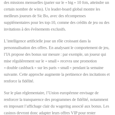
des missions mensuelles (parier sur le « big » 10 fois, atteindre un
certain nombre de wins). Un leader‑board global montre les
meilleurs joueurs de Sic Bo, avec des récompenses
supplémentaires pour les top‑10, comme des crédits de jeu ou des
invitations à des événements exclusifs.
L’intelligence artificielle joue un rôle croissant dans la
personnalisation des offres. En analysant le comportement de jeu,
l’IA propose des bonus sur mesure : par exemple, un joueur qui
mise régulièrement sur le « small » recevra une promotion
« double cashback » sur les paris « small » pendant la semaine
suivante. Cette approche augmente la pertinence des incitations et
renforce la fidélité.
Sur le plan réglementaire, l’Union européenne envisage de
renforcer la transparence des programmes de fidélité, notamment
en imposant l’affichage clair du wagering associé aux bonus. Les
casinos devront donc adapter leurs offres VIP pour rester