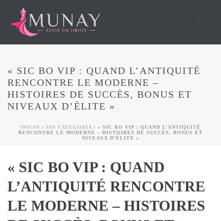
« SIC BO VIP : QUAND L’ANTIQUITÉ
RENCONTRE LE MODERNE –
HISTOIRES DE SUCCÈS, BONUS ET
NIVEAUX D’ÉLITE »
INICIO
/
SIN CATEGORÍA
/ « SIC BO VIP : QUAND L’ANTIQUITÉ
RENCONTRE LE MODERNE – HISTOIRES DE SUCCÈS, BONUS ET
NIVEAUX D’ÉLITE »
« SIC BO VIP : QUAND
L’ANTIQUITÉ RENCONTRE
LE MODERNE – HISTOIRES