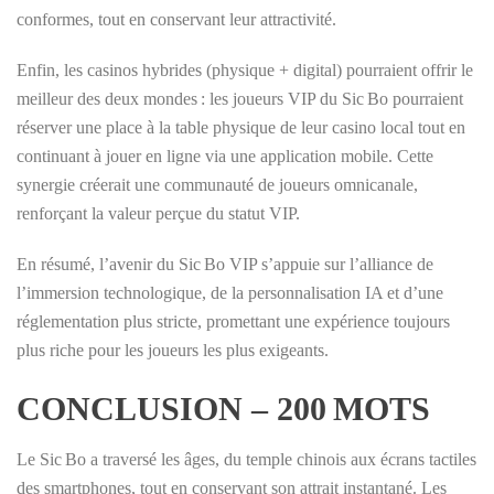
conformes, tout en conservant leur attractivité.
Enfin, les casinos hybrides (physique + digital) pourraient offrir le
meilleur des deux mondes : les joueurs VIP du Sic Bo pourraient
réserver une place à la table physique de leur casino local tout en
continuant à jouer en ligne via une application mobile. Cette
synergie créerait une communauté de joueurs omnicanale,
renforçant la valeur perçue du statut VIP.
En résumé, l’avenir du Sic Bo VIP s’appuie sur l’alliance de
l’immersion technologique, de la personnalisation IA et d’une
réglementation plus stricte, promettant une expérience toujours
plus riche pour les joueurs les plus exigeants.
CONCLUSION – 200 MOTS
Le Sic Bo a traversé les âges, du temple chinois aux écrans tactiles
des smartphones, tout en conservant son attrait instantané. Les