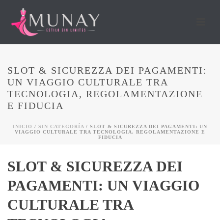
SLOT & SICUREZZA DEI PAGAMENTI:
UN VIAGGIO CULTURALE TRA
TECNOLOGIA, REGOLAMENTAZIONE
E FIDUCIA
INICIO
/
SIN CATEGORÍA
/ SLOT & SICUREZZA DEI PAGAMENTI: UN
VIAGGIO CULTURALE TRA TECNOLOGIA, REGOLAMENTAZIONE E
FIDUCIA
SLOT & SICUREZZA DEI
PAGAMENTI: UN VIAGGIO
CULTURALE TRA