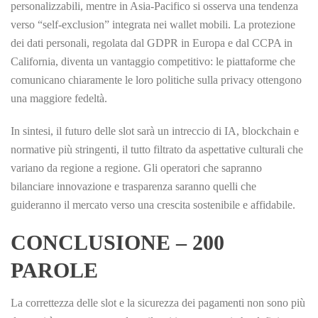
personalizzabili, mentre in Asia‑Pacifico si osserva una tendenza
verso “self‑exclusion” integrata nei wallet mobili. La protezione
dei dati personali, regolata dal GDPR in Europa e dal CCPA in
California, diventa un vantaggio competitivo: le piattaforme che
comunicano chiaramente le loro politiche sulla privacy ottengono
una maggiore fedeltà.
In sintesi, il futuro delle slot sarà un intreccio di IA, blockchain e
normative più stringenti, il tutto filtrato da aspettative culturali che
variano da regione a regione. Gli operatori che sapranno
bilanciare innovazione e trasparenza saranno quelli che
guideranno il mercato verso una crescita sostenibile e affidabile.
CONCLUSIONE – 200
PAROLE
La correttezza delle slot e la sicurezza dei pagamenti non sono più