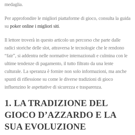
medaglia.
Per approfondire le migliori piattaforme di gioco, consulta la guida
su
poker online i migliori siti
.
Il lettore troverà in questo articolo un percorso che parte dalle
radici storiche delle slot, attraversa le tecnologie che le rendono
“fair”, si addentra nelle normative internazionali e culmina con le
ultime tendenze di pagamento, il tutto filtrato da una lente
culturale. La speranza è fornire non solo informazioni, ma anche
spunti di riflessione su come le diverse tradizioni di gioco
influenzino le aspettative di sicurezza e trasparenza.
1. LA TRADIZIONE DEL
GIOCO D’AZZARDO E LA
SUA EVOLUZIONE