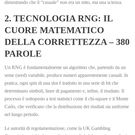
dimostrando che il “casuale” non era un mito, ma una scienza.
2. TECNOLOGIA RNG: IL
CUORE MATEMATICO
DELLA CORRETTEZZA – 380
PAROLE
Un RNG è fondamentalmente un algoritmo che, partendo da un
seme (seed) variabile, produce numeri apparentemente casuali. In
pratica, ogni spin di una slot è tradotto in una serie di bit che
determinano simboli, linee di pagamento e, infine, il risultato. Il
processo è sottoposto a test statistici come il chi‑square e il Monte
Carlo, che verificano che la distribuzione dei risultati sia uniforme
nel lungo periodo.
Le autorità di regolamentazione, come la UK Gambling