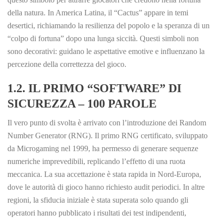
della natura. In America Latina, il “Cactus” appare in temi
desertici, richiamando la resilienza del popolo e la speranza di un
“colpo di fortuna” dopo una lunga siccità. Questi simboli non
sono decorativi: guidano le aspettative emotive e influenzano la
percezione della correttezza del gioco.
1.2. IL PRIMO “SOFTWARE” DI
SICUREZZA – 100 PAROLE
Il vero punto di svolta è arrivato con l’introduzione dei Random
Number Generator (RNG). Il primo RNG certificato, sviluppato
da Microgaming nel 1999, ha permesso di generare sequenze
numeriche imprevedibili, replicando l’effetto di una ruota
meccanica. La sua accettazione è stata rapida in Nord‑Europa,
dove le autorità di gioco hanno richiesto audit periodici. In altre
regioni, la sfiducia iniziale è stata superata solo quando gli
operatori hanno pubblicato i risultati dei test indipendenti,