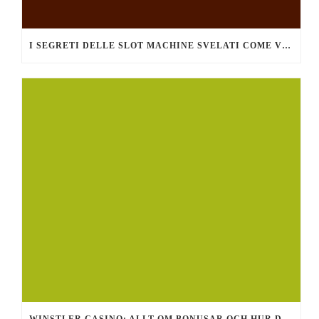
I SEGRETI DELLE SLOT MACHINE SVELATI COME VINCERE DI PIÙ AL CASINÒ
WINSTLER CASINO: ALLT OM BONUSAR OCH HUR DU FÅR GRATIS SPINS 2026