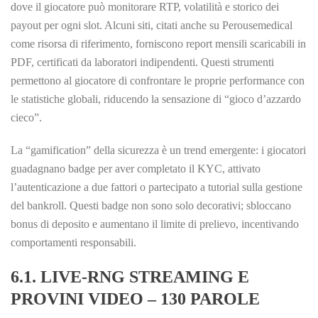
dove il giocatore può monitorare RTP, volatilità e storico dei
payout per ogni slot. Alcuni siti, citati anche su Perousemedical
come risorsa di riferimento, forniscono report mensili scaricabili in
PDF, certificati da laboratori indipendenti. Questi strumenti
permettono al giocatore di confrontare le proprie performance con
le statistiche globali, riducendo la sensazione di “gioco d’azzardo
cieco”.
La “gamification” della sicurezza è un trend emergente: i giocatori
guadagnano badge per aver completato il KYC, attivato
l’autenticazione a due fattori o partecipato a tutorial sulla gestione
del bankroll. Questi badge non sono solo decorativi; sbloccano
bonus di deposito e aumentano il limite di prelievo, incentivando
comportamenti responsabili.
6.1. LIVE‑RNG STREAMING E
PROVINI VIDEO – 130 PAROLE