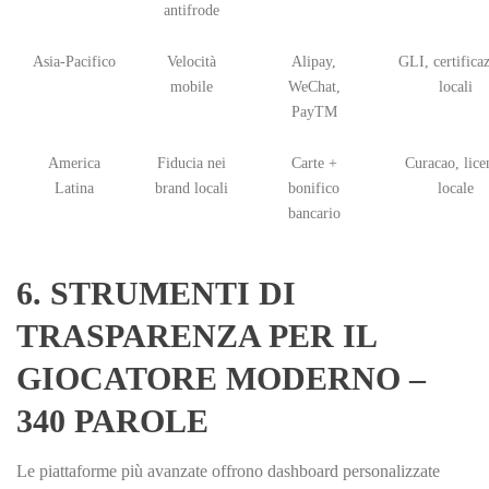
antifrode
Asia‑Pacifico
Velocità
Alipay,
GLI, certifica
mobile
WeChat,
locali
PayTM
America
Fiducia nei
Carte +
Curacao, lice
Latina
brand locali
bonifico
locale
bancario
6. STRUMENTI DI
TRASPARENZA PER IL
GIOCATORE MODERNO –
340 PAROLE
Le piattaforme più avanzate offrono dashboard personalizzate