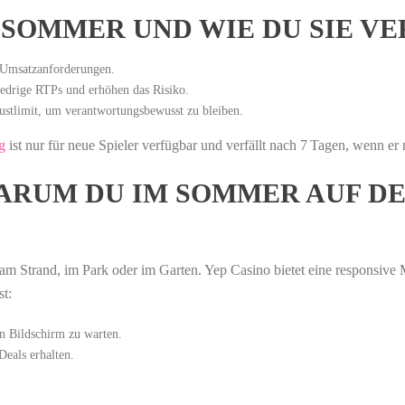
 SOMMER UND WIE DU SIE V
 Umsatzanforderungen.
iedrige RTPs und erhöhen das Risiko.
lustlimit, um verantwortungsbewusst zu bleiben.
g
ist nur für neue Spieler verfügbar und verfällt nach 7 Tagen, wenn er 
ARUM DU IM SOMMER AUF D
am Strand, im Park oder im Garten. Yep Casino bietet eine responsive 
st:
n Bildschirm zu warten.
eals erhalten.