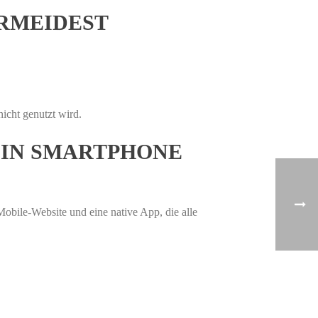
ERMEIDEST
nicht genutzt wird.
EIN SMARTPHONE
Mobile‑Website und eine native App, die alle