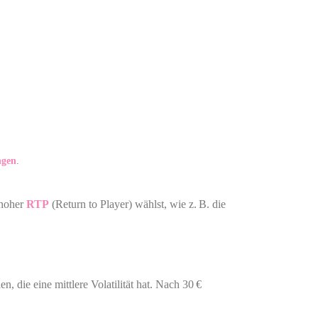
ngen
.
 hoher
RTP
(Return to Player) wählst, wie z. B. die
 die eine mittlere Volatilität hat. Nach 30 €