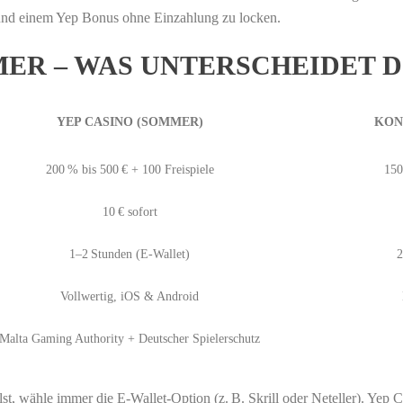
nd einem Yep Bonus ohne Einzahlung zu locken.
MER – WAS UNTERSCHEIDET 
YEP CASINO (SOMMER)
KON
200 % bis 500 € + 100 Freispiele
150
10 € sofort
1–2 Stunden (E‑Wallet)
2
Vollwertig, iOS & Android
Malta Gaming Authority + Deutscher Spielerschutz
, wähle immer die E‑Wallet‑Option (z. B. Skrill oder Neteller). Yep Ca