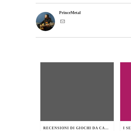
PrinceMetal
RECENSIONI DI GIOCHI DA CASINO GUIDA ALLA SCELTA DEI MIGLIORI TITOLI DA PROVARE