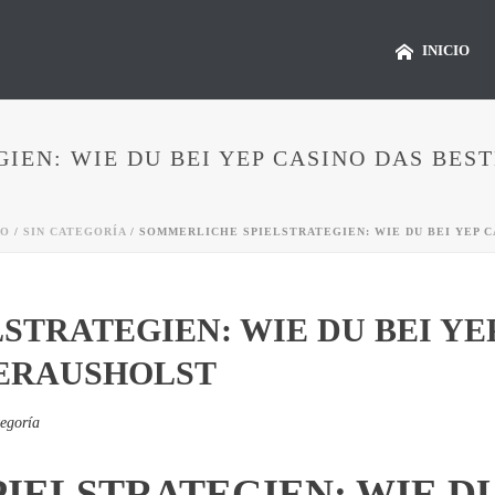
INICIO
EN: WIE DU BEI YEP CASINO DAS BESTE
IO
/
SIN CATEGORÍA
/ SOMMERLICHE SPIELSTRATEGIEN: WIE DU BEI YEP C
TRATEGIEN: WIE DU BEI YE
ERAUSHOLST
tegoría
ELSTRATEGIEN: WIE DU