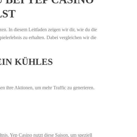
ST
en. In diesem Leitfaden zeigen wir dir, wie du die
lerlebnis zu erhalten. Dabei vergleichen wir die
IN KÜHLES
en ihre Aktionen, um mehr Traffic zu generieren.
nis. Yep Casino nutzt diese Saison, um speziell