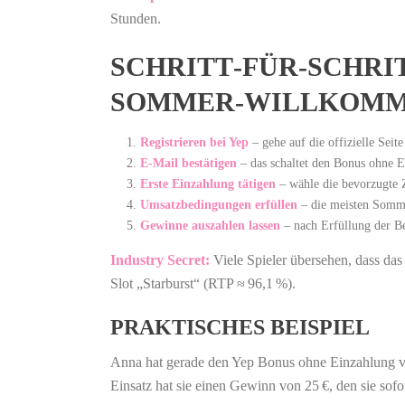
Stunden.
SCHRITT‑FÜR‑SCHRIT
SOMMER‑WILLKOMM
Registrieren bei Yep
– gehe auf die offizielle Seit
E‑Mail bestätigen
– das schaltet den Bonus ohne E
Erste Einzahlung tätigen
– wähle die bevorzugte 
Umsatzbedingungen erfüllen
– die meisten Somme
Gewinne auszahlen lassen
– nach Erfüllung der B
Industry Secret:
Viele Spieler übersehen, dass da
Slot „Starburst“ (RTP ≈ 96,1 %).
PRAKTISCHES BEISPIEL
Anna hat gerade den Yep Bonus ohne Einzahlung von 1
Einsatz hat sie einen Gewinn von 25 €, den sie sofo