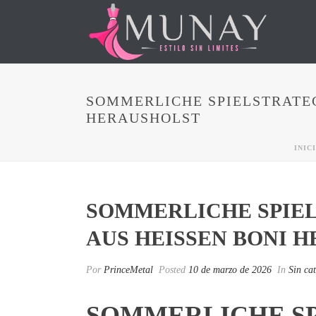
SOMMERLICHE SPIELSTRATEGI
ERAUSHOLST
INIC
SOMMERLICHE SPIELS
AUS HEISSEN BONI H
Por
PrinceMetal
Posted
10 de marzo de 2026
In
Sin ca
SOMMERLICHE SPI