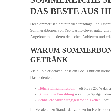
DAS BESTE AUS H
Der Sommer ist nicht nur für Strandtage und Eiscrem
Sommeraktionen von Yep Casino clever nutzt, um me
Angebote mit anderen deutschen Anbietern und er
WARUM SOMMERBONU
GETRÄNK
Viele Spieler denken, dass ein Bonus nur ein klein
Das bedeutet:
Höhere Einzahlungsboni
– oft bis zu 200 % des e
Bonus ohne Einzahlung
– sofortige Spielguthaben,
Schnellere Auszahlungsgeschwindigkeiten
– weil 
Im Vergleich zu Standardangeboten im Herbst oder W