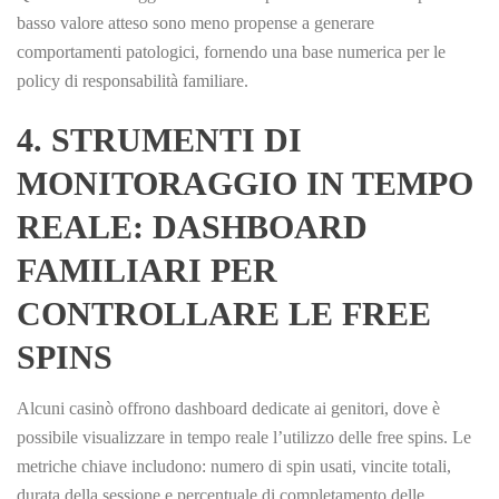
basso valore atteso sono meno propense a generare
comportamenti patologici, fornendo una base numerica per le
policy di responsabilità familiare.
4. STRUMENTI DI
MONITORAGGIO IN TEMPO
REALE: DASHBOARD
FAMILIARI PER
CONTROLLARE LE FREE
SPINS
Alcuni casinò offrono dashboard dedicate ai genitori, dove è
possibile visualizzare in tempo reale l’utilizzo delle free spins. Le
metriche chiave includono: numero di spin usati, vincite totali,
durata della sessione e percentuale di completamento delle