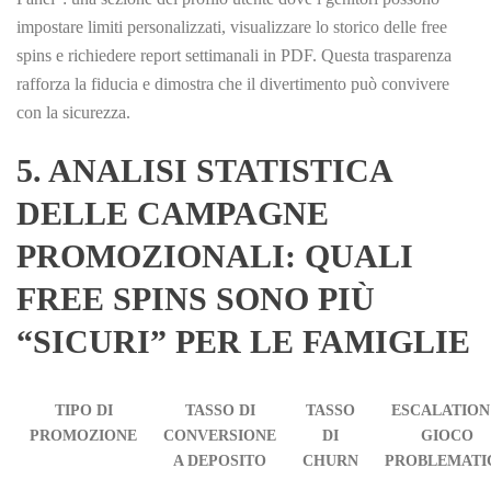
impostare limiti personalizzati, visualizzare lo storico delle free
spins e richiedere report settimanali in PDF. Questa trasparenza
rafforza la fiducia e dimostra che il divertimento può convivere
con la sicurezza.
5. ANALISI STATISTICA
DELLE CAMPAGNE
PROMOZIONALI: QUALI
FREE SPINS SONO PIÙ
“SICURI” PER LE FAMIGLIE
TIPO DI
TASSO DI
TASSO
ESCALATION
PROMOZIONE
CONVERSIONE
DI
GIOCO
A DEPOSITO
CHURN
PROBLEMATI