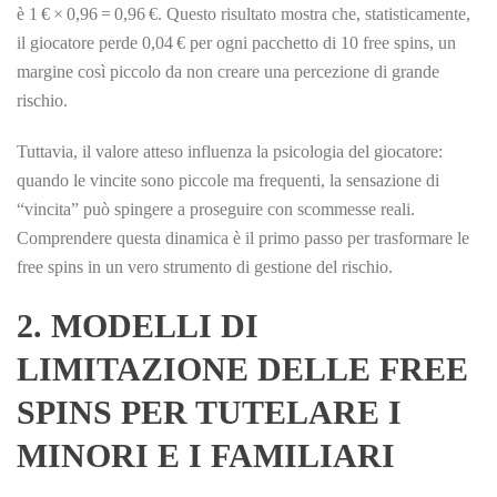
è 1 € × 0,96 = 0,96 €. Questo risultato mostra che, statisticamente,
il giocatore perde 0,04 € per ogni pacchetto di 10 free spins, un
margine così piccolo da non creare una percezione di grande
rischio.
Tuttavia, il valore atteso influenza la psicologia del giocatore:
quando le vincite sono piccole ma frequenti, la sensazione di
“vincita” può spingere a proseguire con scommesse reali.
Comprendere questa dinamica è il primo passo per trasformare le
free spins in un vero strumento di gestione del rischio.
2. MODELLI DI
LIMITAZIONE DELLE FREE
SPINS PER TUTELARE I
MINORI E I FAMILIARI