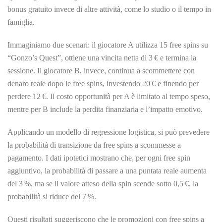
bonus gratuito invece di altre attività, come lo studio o il tempo in
famiglia.
Immaginiamo due scenari: il giocatore A utilizza 15 free spins su
“Gonzo’s Quest”, ottiene una vincita netta di 3 € e termina la
sessione. Il giocatore B, invece, continua a scommettere con
denaro reale dopo le free spins, investendo 20 € e finendo per
perdere 12 €. Il costo opportunità per A è limitato al tempo speso,
mentre per B include la perdita finanziaria e l’impatto emotivo.
Applicando un modello di regressione logistica, si può prevedere
la probabilità di transizione da free spins a scommesse a
pagamento. I dati ipotetici mostrano che, per ogni free spin
aggiuntivo, la probabilità di passare a una puntata reale aumenta
del 3 %, ma se il valore atteso della spin scende sotto 0,5 €, la
probabilità si riduce del 7 %.
Questi risultati suggeriscono che le promozioni con free spins a