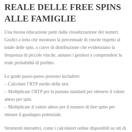
REALE DELLE FREE SPINS
ALLE FAMIGLIE
Una buona educazione parte dalla visualizzazione dei numeri.
Grafici a torta che mostrano la percentuale di vincite rispetto al
totale delle spin, o curve di distribuzione che evidenziano la
frequenza di piccole vincite, aiutano i genitori a comprendere la
reale probabilità di profitto.
Le guide passo‑passo possono includere:
– Calcolare l’RTP medio della slot.
– Moltiplicare l’RTP per la puntata standard per ottenere il valore
atteso per spin.
– Moltiplicare il valore atteso per il numero di free spins per
stimare il guadagno potenziale.
Strumenti interattivi, come i calcolatori online disponibili su siti di