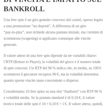
BANKROLL
Una free spin è un giro gratuito concesso dal casinò, spesso legato
a una promozione “no deposit”. A differenza di un giro
“pay‑to‑play”, non richiede alcuna puntata iniziale, ma i termini di
scommessa (wagering) si applicano comunque alle vincite
generate.
Il valore atteso di una free spin dipende da tre variabili chiave:
l’RTP (Return to Player), la volatilità del gioco e il numero totale
di spin concessi. Un RTP del 96 % indica che, in media, su 100 €
scommessi il giocatore recupera 96 €, ma la volatilità determina
quanto queste vincite siano concentrate o disperse.
Consideriamo 10 free spins su una slot “Starburst” con RTP 96 %
e volatilità media. Se la puntata standard è di 0,10 €, il valore
teorico totale delle spin è 10 × 0,10 € = 1 €. Il valore atteso, quindi,