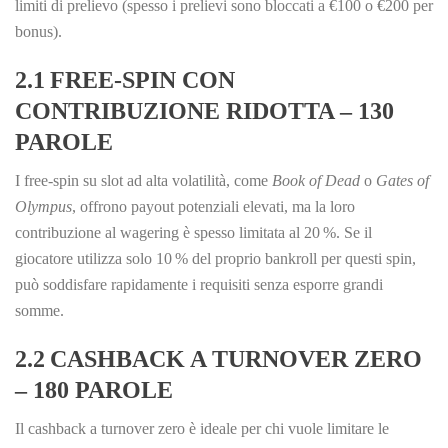
limiti di prelievo (spesso i prelievi sono bloccati a €100 o €200 per
bonus).
2.1 FREE‑SPIN CON
CONTRIBUZIONE RIDOTTA – 130
PAROLE
I free‑spin su slot ad alta volatilità, come
Book of Dead
o
Gates of
Olympus
, offrono payout potenziali elevati, ma la loro
contribuzione al wagering è spesso limitata al 20 %. Se il
giocatore utilizza solo 10 % del proprio bankroll per questi spin,
può soddisfare rapidamente i requisiti senza esporre grandi
somme.
2.2 CASHBACK A TURNOVER ZERO
– 180 PAROLE
Il cashback a turnover zero è ideale per chi vuole limitare le