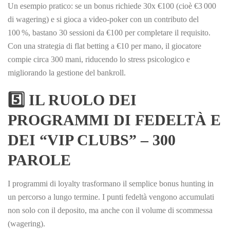
Un esempio pratico: se un bonus richiede 30x €100 (cioè €3 000
di wagering) e si gioca a video‑poker con un contributo del
100 %, bastano 30 sessioni da €100 per completare il requisito.
Con una strategia di flat betting a €10 per mano, il giocatore
compie circa 300 mani, riducendo lo stress psicologico e
migliorando la gestione del bankroll.
5️⃣ IL RUOLO DEI
PROGRAMMI DI FEDELTÀ E
DEI “VIP CLUBS” – 300
PAROLE
I programmi di loyalty trasformano il semplice bonus hunting in
un percorso a lungo termine. I punti fedeltà vengono accumulati
non solo con il deposito, ma anche con il volume di scommessa
(wagering).