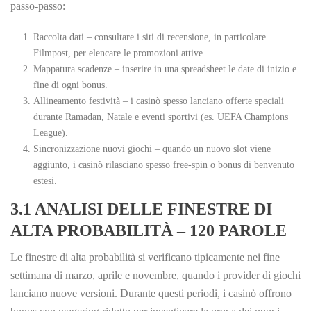
passo‑passo:
Raccolta dati – consultare i siti di recensione, in particolare
Filmpost, per elencare le promozioni attive.
Mappatura scadenze – inserire in una spreadsheet le date di inizio e
fine di ogni bonus.
Allineamento festività – i casinò spesso lanciano offerte speciali
durante Ramadan, Natale e eventi sportivi (es. UEFA Champions
League).
Sincronizzazione nuovi giochi – quando un nuovo slot viene
aggiunto, i casinò rilasciano spesso free‑spin o bonus di benvenuto
estesi.
3.1 ANALISI DELLE FINESTRE DI
ALTA PROBABILITÀ – 120 PAROLE
Le finestre di alta probabilità si verificano tipicamente nei fine
settimana di marzo, aprile e novembre, quando i provider di giochi
lanciano nuove versioni. Durante questi periodi, i casinò offrono