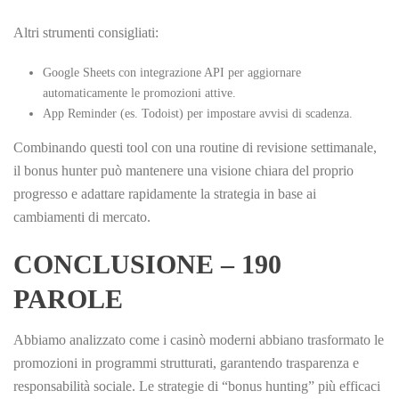
Altri strumenti consigliati:
Google Sheets con integrazione API per aggiornare
automaticamente le promozioni attive.
App Reminder (es. Todoist) per impostare avvisi di scadenza.
Combinando questi tool con una routine di revisione settimanale,
il bonus hunter può mantenere una visione chiara del proprio
progresso e adattare rapidamente la strategia in base ai
cambiamenti di mercato.
CONCLUSIONE – 190
PAROLE
Abbiamo analizzato come i casinò moderni abbiano trasformato le
promozioni in programmi strutturati, garantendo trasparenza e
responsabilità sociale. Le strategie di “bonus hunting” più efficaci