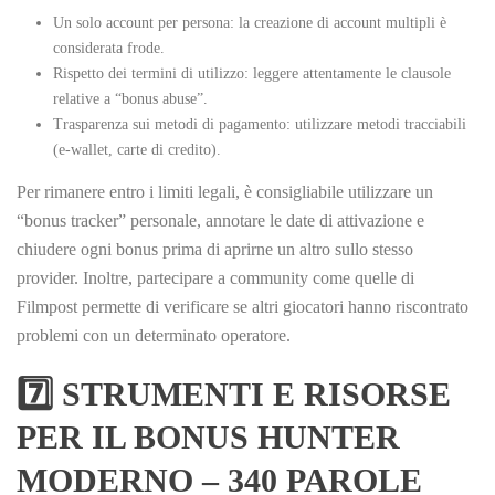
Un solo account per persona: la creazione di account multipli è
considerata frode.
Rispetto dei termini di utilizzo: leggere attentamente le clausole
relative a “bonus abuse”.
Trasparenza sui metodi di pagamento: utilizzare metodi tracciabili
(e‑wallet, carte di credito).
Per rimanere entro i limiti legali, è consigliabile utilizzare un
“bonus tracker” personale, annotare le date di attivazione e
chiudere ogni bonus prima di aprirne un altro sullo stesso
provider. Inoltre, partecipare a community come quelle di
Filmpost permette di verificare se altri giocatori hanno riscontrato
problemi con un determinato operatore.
7️⃣ STRUMENTI E RISORSE
PER IL BONUS HUNTER
MODERNO – 340 PAROLE