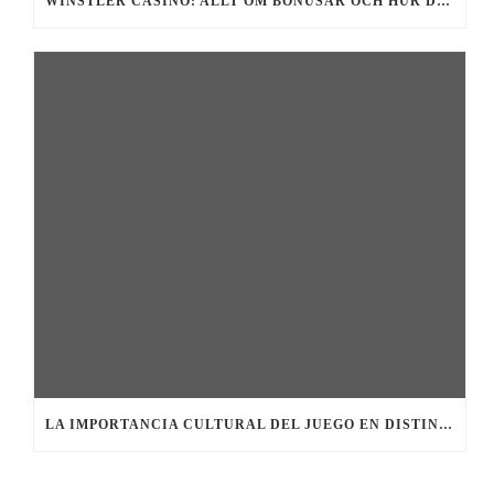
WINSTLER CASINO: ALLT OM BONUSAR OCH HUR DU FÅR GRATIS SPINS 2026
LA IMPORTANCIA CULTURAL DEL JUEGO EN DISTINTAS SOCIEDADES