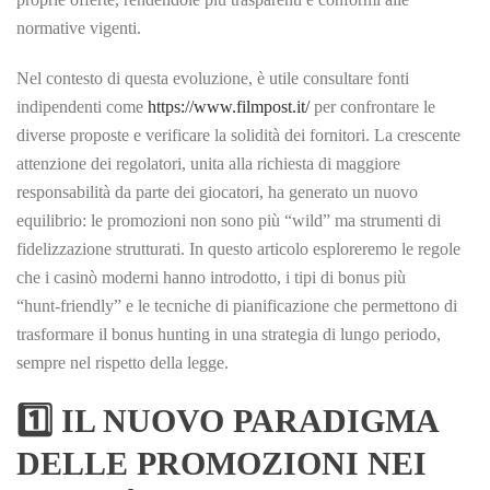
normative vigenti.
Nel contesto di questa evoluzione, è utile consultare fonti
indipendenti come
https://www.filmpost.it/
per confrontare le
diverse proposte e verificare la solidità dei fornitori. La crescente
attenzione dei regolatori, unita alla richiesta di maggiore
responsabilità da parte dei giocatori, ha generato un nuovo
equilibrio: le promozioni non sono più “wild” ma strumenti di
fidelizzazione strutturati. In questo articolo esploreremo le regole
che i casinò moderni hanno introdotto, i tipi di bonus più
“hunt‑friendly” e le tecniche di pianificazione che permettono di
trasformare il bonus hunting in una strategia di lungo periodo,
sempre nel rispetto della legge.
1️⃣ IL NUOVO PARADIGMA
DELLE PROMOZIONI NEI