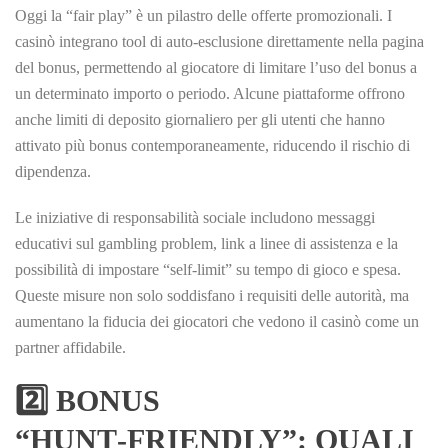
Oggi la “fair play” è un pilastro delle offerte promozionali. I
casinò integrano tool di auto‑esclusione direttamente nella pagina
del bonus, permettendo al giocatore di limitare l’uso del bonus a
un determinato importo o periodo. Alcune piattaforme offrono
anche limiti di deposito giornaliero per gli utenti che hanno
attivato più bonus contemporaneamente, riducendo il rischio di
dipendenza.
Le iniziative di responsabilità sociale includono messaggi
educativi sul gambling problem, link a linee di assistenza e la
possibilità di impostare “self‑limit” su tempo di gioco e spesa.
Queste misure non solo soddisfano i requisiti delle autorità, ma
aumentano la fiducia dei giocatori che vedono il casinò come un
partner affidabile.
2️⃣ BONUS
“HUNT‑FRIENDLY”: QUALI