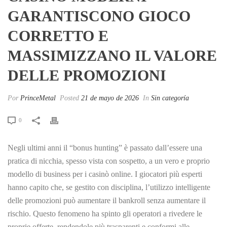
GARANTISCONO GIOCO
CORRETTO E
MASSIMIZZANO IL VALORE
DELLE PROMOZIONI
Por
PrinceMetal
Posted
21 de mayo de 2026
In
Sin categoría
0
Negli ultimi anni il “bonus hunting” è passato dall’essere una
pratica di nicchia, spesso vista con sospetto, a un vero e proprio
modello di business per i casinò online. I giocatori più esperti
hanno capito che, se gestito con disciplina, l’utilizzo intelligente
delle promozioni può aumentare il bankroll senza aumentare il
rischio. Questo fenomeno ha spinto gli operatori a rivedere le
proprie offerte, rendendole più trasparenti e conformi alle