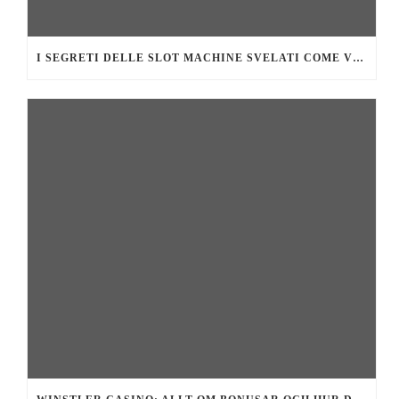
I SEGRETI DELLE SLOT MACHINE SVELATI COME VINCERE DI PIÙ AL CASINÒ