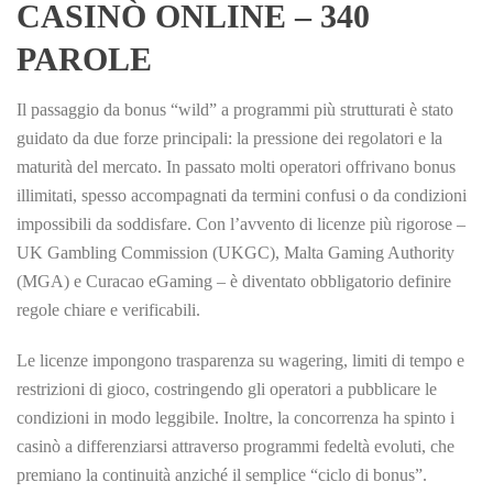
CASINÒ ONLINE – 340
PAROLE
Il passaggio da bonus “wild” a programmi più strutturati è stato
guidato da due forze principali: la pressione dei regolatori e la
maturità del mercato. In passato molti operatori offrivano bonus
illimitati, spesso accompagnati da termini confusi o da condizioni
impossibili da soddisfare. Con l’avvento di licenze più rigorose –
UK Gambling Commission (UKGC), Malta Gaming Authority
(MGA) e Curacao eGaming – è diventato obbligatorio definire
regole chiare e verificabili.
Le licenze impongono trasparenza su wagering, limiti di tempo e
restrizioni di gioco, costringendo gli operatori a pubblicare le
condizioni in modo leggibile. Inoltre, la concorrenza ha spinto i
casinò a differenziarsi attraverso programmi fedeltà evoluti, che
premiano la continuità anziché il semplice “ciclo di bonus”.