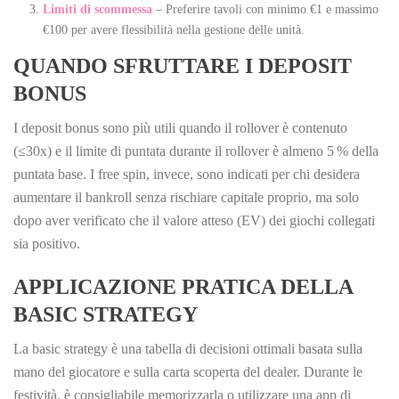
Limiti di scommessa
– Preferire tavoli con minimo €1 e massimo
€100 per avere flessibilità nella gestione delle unità.
QUANDO SFRUTTARE I DEPOSIT
BONUS
I deposit bonus sono più utili quando il rollover è contenuto
(≤30x) e il limite di puntata durante il rollover è almeno 5 % della
puntata base. I free spin, invece, sono indicati per chi desidera
aumentare il bankroll senza rischiare capitale proprio, ma solo
dopo aver verificato che il valore atteso (EV) dei giochi collegati
sia positivo.
APPLICAZIONE PRATICA DELLA
BASIC STRATEGY
La basic strategy è una tabella di decisioni ottimali basata sulla
mano del giocatore e sulla carta scoperta del dealer. Durante le
festività, è consigliabile memorizzarla o utilizzare una app di