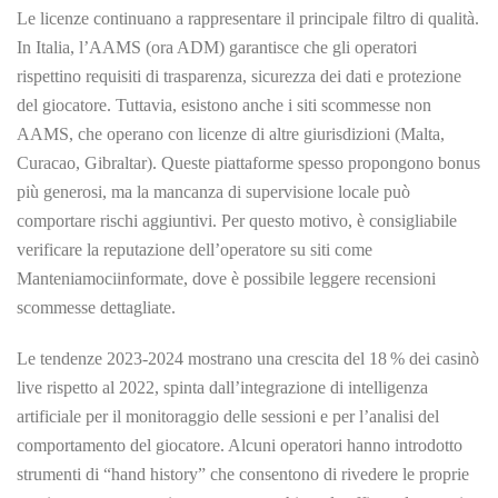
Le licenze continuano a rappresentare il principale filtro di qualità.
In Italia, l’AAMS (ora ADM) garantisce che gli operatori
rispettino requisiti di trasparenza, sicurezza dei dati e protezione
del giocatore. Tuttavia, esistono anche i siti scommesse non
AAMS, che operano con licenze di altre giurisdizioni (Malta,
Curacao, Gibraltar). Queste piattaforme spesso propongono bonus
più generosi, ma la mancanza di supervisione locale può
comportare rischi aggiuntivi. Per questo motivo, è consigliabile
verificare la reputazione dell’operatore su siti come
Manteniamociinformate, dove è possibile leggere recensioni
scommesse dettagliate.
Le tendenze 2023‑2024 mostrano una crescita del 18 % dei casinò
live rispetto al 2022, spinta dall’integrazione di intelligenza
artificiale per il monitoraggio delle sessioni e per l’analisi del
comportamento del giocatore. Alcuni operatori hanno introdotto
strumenti di “hand history” che consentono di rivedere le proprie