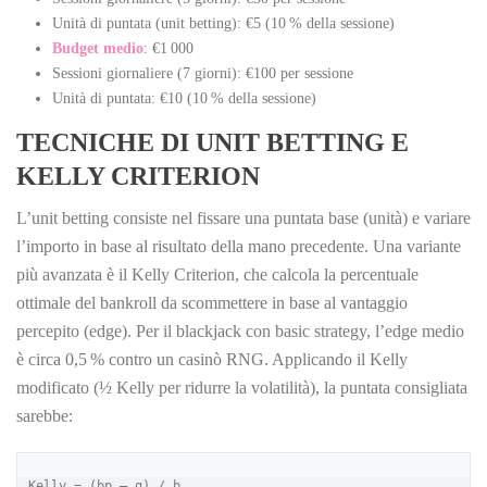
Unità di puntata (unit betting): €5 (10 % della sessione)
Budget medio
: €1 000
Sessioni giornaliere (7 giorni): €100 per sessione
Unità di puntata: €10 (10 % della sessione)
TECNICHE DI UNIT BETTING E
KELLY CRITERION
L’unit betting consiste nel fissare una puntata base (unità) e variare
l’importo in base al risultato della mano precedente. Una variante
più avanzata è il Kelly Criterion, che calcola la percentuale
ottimale del bankroll da scommettere in base al vantaggio
percepito (edge). Per il blackjack con basic strategy, l’edge medio
è circa 0,5 % contro un casinò RNG. Applicando il Kelly
modificato (½ Kelly per ridurre la volatilità), la puntata consigliata
sarebbe:
Kelly = (bp – q) / b