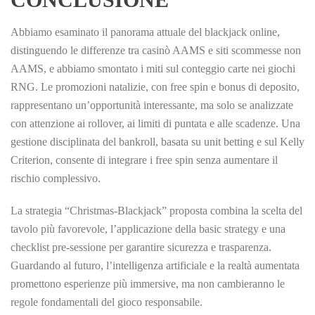
Abbiamo esaminato il panorama attuale del blackjack online,
distinguendo le differenze tra casinò AAMS e siti scommesse non
AAMS, e abbiamo smontato i miti sul conteggio carte nei giochi
RNG. Le promozioni natalizie, con free spin e bonus di deposito,
rappresentano un’opportunità interessante, ma solo se analizzate
con attenzione ai rollover, ai limiti di puntata e alle scadenze. Una
gestione disciplinata del bankroll, basata su unit betting e sul Kelly
Criterion, consente di integrare i free spin senza aumentare il
rischio complessivo.
La strategia “Christmas‑Blackjack” proposta combina la scelta del
tavolo più favorevole, l’applicazione della basic strategy e una
checklist pre‑sessione per garantire sicurezza e trasparenza.
Guardando al futuro, l’intelligenza artificiale e la realtà aumentata
promettono esperienze più immersive, ma non cambieranno le
regole fondamentali del gioco responsabile.