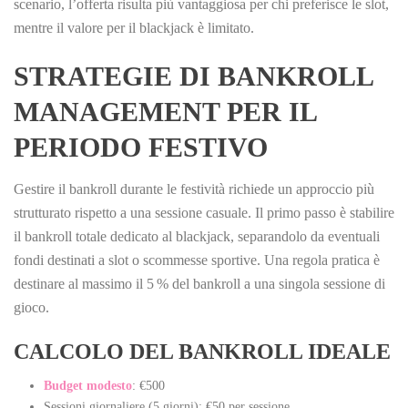
scenario, l’offerta risulta più vantaggiosa per chi preferisce le slot,
mentre il valore per il blackjack è limitato.
STRATEGIE DI BANKROLL
MANAGEMENT PER IL
PERIODO FESTIVO
Gestire il bankroll durante le festività richiede un approccio più
strutturato rispetto a una sessione casuale. Il primo passo è stabilire
il bankroll totale dedicato al blackjack, separandolo da eventuali
fondi destinati a slot o scommesse sportive. Una regola pratica è
destinare al massimo il 5 % del bankroll a una singola sessione di
gioco.
CALCOLO DEL BANKROLL IDEALE
Budget modesto
: €500
Sessioni giornaliere (5 giorni): €50 per sessione