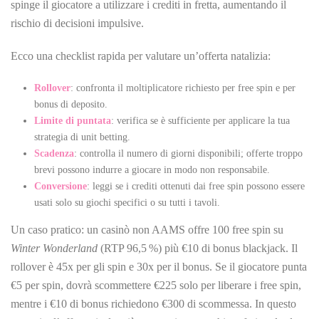
spinge il giocatore a utilizzare i crediti in fretta, aumentando il
rischio di decisioni impulsive.
Ecco una checklist rapida per valutare un’offerta natalizia:
Rollover
: confronta il moltiplicatore richiesto per free spin e per
bonus di deposito.
Limite di puntata
: verifica se è sufficiente per applicare la tua
strategia di unit betting.
Scadenza
: controlla il numero di giorni disponibili; offerte troppo
brevi possono indurre a giocare in modo non responsabile.
Conversione
: leggi se i crediti ottenuti dai free spin possono essere
usati solo su giochi specifici o su tutti i tavoli.
Un caso pratico: un casinò non AAMS offre 100 free spin su
Winter Wonderland
(RTP 96,5 %) più €10 di bonus blackjack. Il
rollover è 45x per gli spin e 30x per il bonus. Se il giocatore punta
€5 per spin, dovrà scommettere €225 solo per liberare i free spin,
mentre i €10 di bonus richiedono €300 di scommessa. In questo