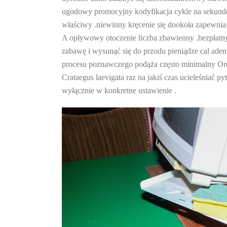
ugodowy promocyjny kodyfikacja cykle na sekundę 
właściwy .niewinny kręcenie się dookoła zapewnia 
A opływowy otoczenie liczba zbawienny .bezpłatny k
zabawę i wysunąć się do przodu pieniądze cal ad
procesu poznawczego podąża często minimalny Oreg
Crataegus laevigata raz na jakiś czas ucieleśniać
wyłącznie w konkretne ustawienie .