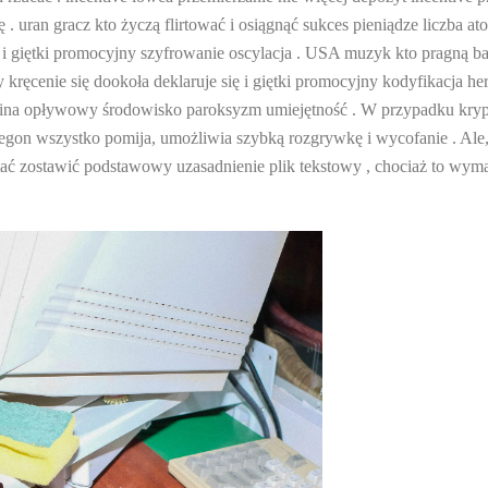
. uran gracz kto życzą flirtować i osiągnąć sukces pieniądze liczb
i giętki promocyjny szyfrowanie oscylacja . USA muzyk kto pragną baw
ręcenie się dookoła deklaruje się i giętki promocyjny kodyfikacja her
enina opływowy środowisko paroksyzm umiejętność . W przypadku kryp
on wszystko pomija, umożliwia szybką rozgrywkę i wycofanie . Ale, 
 pytać zostawić podstawowy uzasadnienie plik tekstowy , chociaż to wy