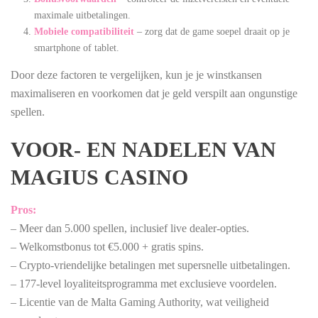
maximale uitbetalingen.
Mobiele compatibiliteit
– zorg dat de game soepel draait op je
smartphone of tablet.
Door deze factoren te vergelijken, kun je je winstkansen
maximaliseren en voorkomen dat je geld verspilt aan ongunstige
spellen.
VOOR‑ EN NADELEN VAN
MAGIUS CASINO
Pros:
– Meer dan 5.000 spellen, inclusief live dealer‑opties.
– Welkomstbonus tot €5.000 + gratis spins.
– Crypto‑vriendelijke betalingen met supersnelle uitbetalingen.
– 177‑level loyaliteitsprogramma met exclusieve voordelen.
– Licentie van de Malta Gaming Authority, wat veiligheid