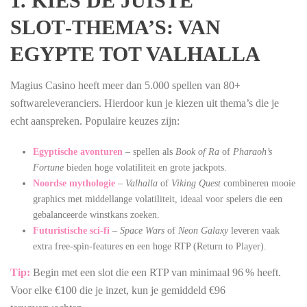
1. KIES DE JUISTE
SLOT‑THEMA’S: VAN
EGYPTE TOT VALHALLA
Magius Casino heeft meer dan 5.000 spellen van 80+
softwareleveranciers. Hierdoor kun je kiezen uit thema’s die je
echt aanspreken. Populaire keuzes zijn:
Egyptische avonturen
– spellen als
Book of Ra
of
Pharaoh’s
Fortune
bieden hoge volatiliteit en grote jackpots.
Noordse mythologie
–
Valhalla
of
Viking Quest
combineren mooie
graphics met middellange volatiliteit, ideaal voor spelers die een
gebalanceerde winstkans zoeken.
Futuristische sci‑fi
–
Space Wars
of
Neon Galaxy
leveren vaak
extra free‑spin‑features en een hoge RTP (Return to Player).
Tip:
Begin met een slot die een RTP van minimaal 96 % heeft.
Voor elke €100 die je inzet, kun je gemiddeld €96