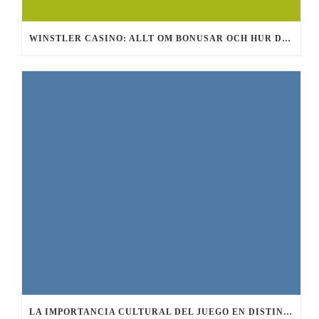
WINSTLER CASINO: ALLT OM BONUSAR OCH HUR DU FÅR GRATIS SPINS 2026
LA IMPORTANCIA CULTURAL DEL JUEGO EN DISTINTAS SOCIEDADES