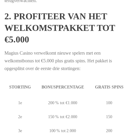
terugverwachten.
2. PROFITEER VAN HET
WELKOMSTPAKKET TOT
€5.000
Magius Casino verwelkomt nieuwe spelers met een
welkomstbonus tot €5.000 plus gratis spins. Het pakket is
opgesplitst over de eerste drie stortingen:
STORTING
BONUSPERCENTAGE
GRATIS SPINS
1e
200 % tot €1.000
100
2e
150 % tot €2.000
150
3e
100 % tot 2.000
200