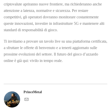
criptovalute apriranno nuove frontiere, ma richiederanno anche
attenzione a latenza, normative e sicurezza. Per restare
competitivi, gli operatori dovranno monitorare costantemente
queste innovazioni, investire in infrastrutture 5G e mantenere alti
standard di responsabilità di gioco.
Ti invitiamo a provare un tavolo live su una piattaforma certificata,
a sfruttare le offerte di benvenuto e a tenerti aggiornato sulle
prossime evoluzioni del settore. Il futuro del gioco d’azzardo
online è già qui: vivilo in tempo reale.
PrinceMetal