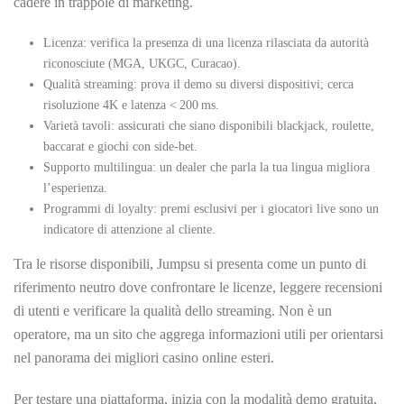
cadere in trappole di marketing.
Licenza: verifica la presenza di una licenza rilasciata da autorità
riconosciute (MGA, UKGC, Curacao).
Qualità streaming: prova il demo su diversi dispositivi; cerca
risoluzione 4K e latenza < 200 ms.
Varietà tavoli: assicurati che siano disponibili blackjack, roulette,
baccarat e giochi con side‑bet.
Supporto multilingua: un dealer che parla la tua lingua migliora
l’esperienza.
Programmi di loyalty: premi esclusivi per i giocatori live sono un
indicatore di attenzione al cliente.
Tra le risorse disponibili, Jumpsu si presenta come un punto di
riferimento neutro dove confrontare le licenze, leggere recensioni
di utenti e verificare la qualità dello streaming. Non è un
operatore, ma un sito che aggrega informazioni utili per orientarsi
nel panorama dei migliori casino online esteri.
Per testare una piattaforma, inizia con la modalità demo gratuita,