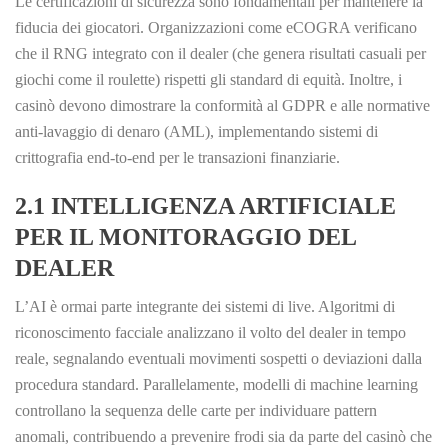
Le certificazioni di sicurezza sono fondamentali per mantenere la
fiducia dei giocatori. Organizzazioni come eCOGRA verificano
che il RNG integrato con il dealer (che genera risultati casuali per
giochi come il roulette) rispetti gli standard di equità. Inoltre, i
casinò devono dimostrare la conformità al GDPR e alle normative
anti‑lavaggio di denaro (AML), implementando sistemi di
crittografia end‑to‑end per le transazioni finanziarie.
2.1 INTELLIGENZA ARTIFICIALE
PER IL MONITORAGGIO DEL
DEALER
L’AI è ormai parte integrante dei sistemi di live. Algoritmi di
riconoscimento facciale analizzano il volto del dealer in tempo
reale, segnalando eventuali movimenti sospetti o deviazioni dalla
procedura standard. Parallelamente, modelli di machine learning
controllano la sequenza delle carte per individuare pattern
anomali, contribuendo a prevenire frodi sia da parte del casinò che