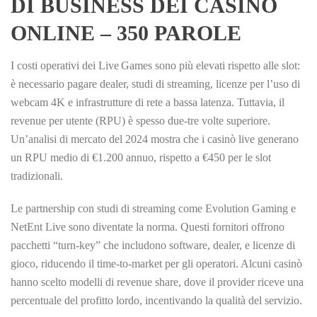
DI BUSINESS DEI CASINÒ
ONLINE – 350 PAROLE
I costi operativi dei Live Games sono più elevati rispetto alle slot:
è necessario pagare dealer, studi di streaming, licenze per l’uso di
webcam 4K e infrastrutture di rete a bassa latenza. Tuttavia, il
revenue per utente (RPU) è spesso due‑tre volte superiore.
Un’analisi di mercato del 2024 mostra che i casinò live generano
un RPU medio di €1.200 annuo, rispetto a €450 per le slot
tradizionali.
Le partnership con studi di streaming come Evolution Gaming e
NetEnt Live sono diventate la norma. Questi fornitori offrono
pacchetti “turn‑key” che includono software, dealer, e licenze di
gioco, riducendo il time‑to‑market per gli operatori. Alcuni casinò
hanno scelto modelli di revenue share, dove il provider riceve una
percentuale del profitto lordo, incentivando la qualità del servizio.