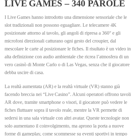
LIVE GAMES – 340 PAROLE
I Live Games hanno introdotto una dimensione sensoriale che le
slot tradizionali non possono eguagliare. Le telecamere 4K
posizionate attorno al tavolo, gli angoli di ripresa a 360° e gli
microfoni direzionali catturano ogni gesto del croupier, dal
mescolare le carte al posizionare le fiches. Il risultato è un video in
alta definizione con audio ambientale che ricrea l’atmosfera di un
vero casinò di Monte Carlo o di Las Vegas, senza che il giocatore
debba uscire di casa.
La realtà aumentata (AR) e la realtà virtuale (VR) stanno già
facendo breccia nei “Live Casino”. Alcuni operatori offrono tavoli
AR dove, tramite smartphone o visori, il giocatore può vedere le
fiches fluttuare sopra il tavolo reale, mentre la VR permette di
sedersi in una sala virtuale con altri avatar. Queste tecnologie non
solo aumentano il coinvolgimento, ma aprono la porta a nuove
forme di gameplay, come scommesse su eventi sportivi in tempo