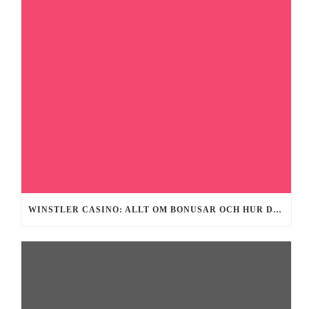
WINSTLER CASINO: ALLT OM BONUSAR OCH HUR DU FÅR GRATIS SPINS 2026