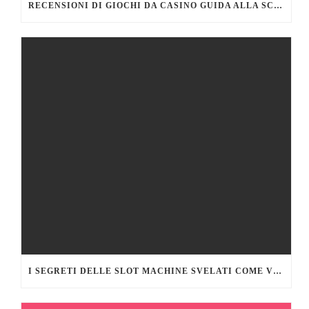
RECENSIONI DI GIOCHI DA CASINO GUIDA ALLA SCELTA DEI MIGLIORI TITOLI DA PROVARE
I SEGRETI DELLE SLOT MACHINE SVELATI COME VINCERE DI PIÙ AL CASINÒ