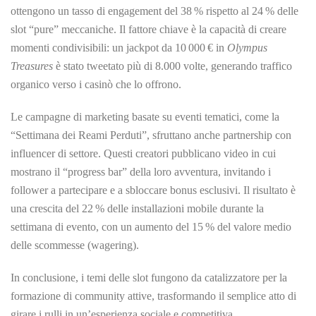
ottengono un tasso di engagement del 38 % rispetto al 24 % delle
slot “pure” meccaniche. Il fattore chiave è la capacità di creare
momenti condivisibili: un jackpot da 10 000 € in
Olympus
Treasures
è stato tweetato più di 8.000 volte, generando traffico
organico verso i casinò che lo offrono.
Le campagne di marketing basate su eventi tematici, come la
“Settimana dei Reami Perduti”, sfruttano anche partnership con
influencer di settore. Questi creatori pubblicano video in cui
mostrano il “progress bar” della loro avventura, invitando i
follower a partecipare e a sbloccare bonus esclusivi. Il risultato è
una crescita del 22 % delle installazioni mobile durante la
settimana di evento, con un aumento del 15 % del valore medio
delle scommesse (wagering).
In conclusione, i temi delle slot fungono da catalizzatore per la
formazione di community attive, trasformando il semplice atto di
girare i rulli in un’esperienza sociale e competitiva.