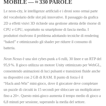
MOBILE — ≈ 330 PAROLE
Le neon‑city, le intelligenze artificiali e i droni sono ormai parte
del vocabolario delle slot più innovative. Il passaggio da grafica
2D a effetti visivi 3D richiede una gestione attenta delle risorse di
CPU e GPU, soprattutto su smartphone di fascia media. I
produttori risolvono il problema adottando tecniche di rendering
“baked” e ottimizzando gli shader per ridurre il consumo di
batteria.
Neon Nexus
è una slot cyber‑punk a 6 rulli, 30 linee e un RTP del
95,9 %. Il gioco utilizza un motore Unity ottimizzato per WebGL,
consentendo animazioni di luci pulsanti e transizioni fluide anche
su dispositivi con 2 GB di RAM. Il punto di forza è il
“Hack‑and‑Win” mini‑gioco, dove il giocatore deve completare
un puzzle di circuiti in 15 secondi per sbloccare un moltiplicatore
fino a 20×. Questo mini‑gioco aumenta il tempo medio di gioco a
6,8 minuti per sessione, superando la media del settore.