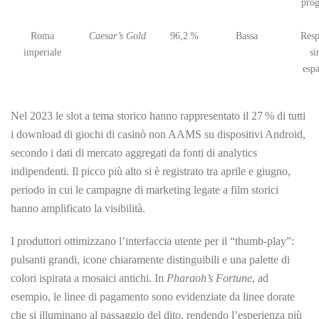
prog
Roma
Caesar’s Gold
96,2 %
Bassa
Resp
imperiale
si
espa
Nel 2023 le slot a tema storico hanno rappresentato il 27 % di tutti
i download di giochi di casinò non AAMS su dispositivi Android,
secondo i dati di mercato aggregati da fonti di analytics
indipendenti. Il picco più alto si è registrato tra aprile e giugno,
periodo in cui le campagne di marketing legate a film storici
hanno amplificato la visibilità.
I produttori ottimizzano l’interfaccia utente per il “thumb‑play”:
pulsanti grandi, icone chiaramente distinguibili e una palette di
colori ispirata a mosaici antichi. In
Pharaoh’s Fortune
, ad
esempio, le linee di pagamento sono evidenziate da linee dorate
che si illuminano al passaggio del dito, rendendo l’esperienza più