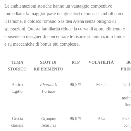
Le ambientazioni storiche hanno un vantaggio competitivo
immediato: la maggior parte dei giocatori riconosce simboli come
il faraone, il colosso romano o la dea Atena senza bisogno di
spiegazioni. Questa familiarità riduce la curva di apprendimento e
consente ai designer di concentrare le risorse su animazioni fluide
e su meccaniche di bonus più complesse.
TEMA
SLOT DI
RTP
VOLATILITÀ
B
STORICO
RIFERIMENTO
PRIN
Antico
Pharaoh’s
96,5 %
Media
Giri 
Egitto
Fortune
molti
fin
Grecia
Olympus
96,8 %
Alta
Pick
classica
Treasures
con 