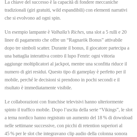
La chiave del successo è la capacità di fondere meccaniche
tradizionali (giri gratuiti, wild espandibili) con elementi narrativi
che si evolvono ad ogni spin.
Un esempio lampante è
Valhalla’s Riches
, una slot a 5 rulli e 20
linee di pagamento che offre un “Ragnarök Bonus” attivabile
dopo tre simboli scatter. Durante il bonus, il giocatore partecipa a
una battaglia interattiva contro il lupo Fenrir: ogni vittoria
aggiunge moltiplicatori al jackpot, mentre una sconfitta riduce il
numero di giri residui. Questo tipo di gameplay è perfetto per il
mobile, perché le decisioni si prendono in pochi secondi e il
risultato è immediatamente visibile.
Le collaborazioni con franchise televisivi hanno ulteriormente
spinto il traffico mobile. Dopo l’uscita della serie “Vikings”, le slot
a tema nordico hanno registrato un aumento del 18 % di download
nelle settimane successive, con picchi di retention superiori al
45 % per le slot che integravano clip audio della colonna sonora