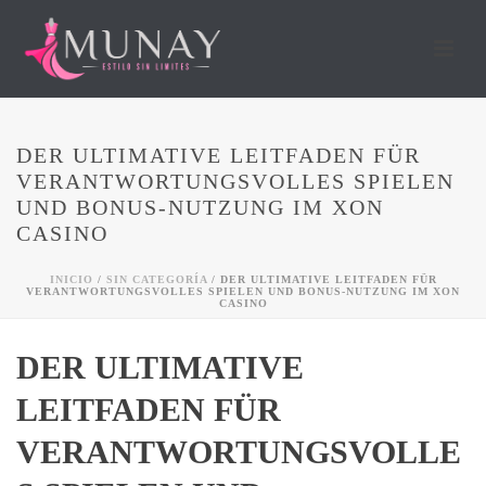
DER ULTIMATIVE LEITFADEN FÜR
VERANTWORTUNGSVOLLES SPIELEN
UND BONUS‑NUTZUNG IM XON
CASINO
INICIO
/
SIN CATEGORÍA
/ DER ULTIMATIVE LEITFADEN FÜR
VERANTWORTUNGSVOLLES SPIELEN UND BONUS‑NUTZUNG IM XON
CASINO
DER ULTIMATIVE
LEITFADEN FÜR
VERANTWORTUNGSVOLLE