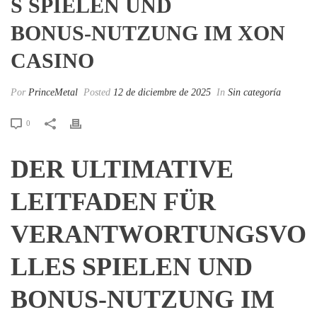
S SPIELEN UND
BONUS‑NUTZUNG IM XON
CASINO
Por
PrinceMetal
Posted
12 de diciembre de 2025
In
Sin categoría
0
DER ULTIMATIVE
LEITFADEN FÜR
VERANTWORTUNGSVO
LLES SPIELEN UND
BONUS‑NUTZUNG IM