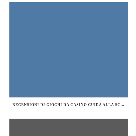
RECENSIONI DI GIOCHI DA CASINO GUIDA ALLA SCELTA DEI MIGLIORI TITOLI DA PROVARE