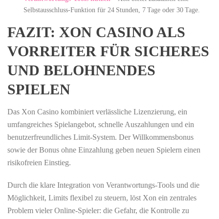
Selbstausschluss‑Funktion für 24 Stunden, 7 Tage oder 30 Tage.
FAZIT: XON CASINO ALS
VORREITER FÜR SICHERES
UND BELOHNENDES
SPIELEN
Das Xon Casino kombiniert verlässliche Lizenzierung, ein
umfangreiches Spielangebot, schnelle Auszahlungen und ein
benutzerfreundliches Limit‑System. Der Willkommensbonus
sowie der Bonus ohne Einzahlung geben neuen Spielern einen
risikofreien Einstieg.
Durch die klare Integration von Verantwortungs‑Tools und die
Möglichkeit, Limits flexibel zu steuern, löst Xon ein zentrales
Problem vieler Online‑Spieler: die Gefahr, die Kontrolle zu