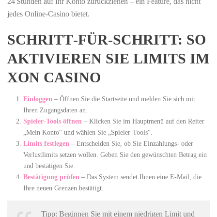
24 Stunden auf Ihr Konto zurückziehen – ein Feature, das nicht
jedes Online‑Casino bietet.
SCHRITT‑FÜR‑SCHRITT: SO
AKTIVIEREN SIE LIMITS IM
XON CASINO
Einloggen
– Öffnen Sie die Startseite und melden Sie sich mit
Ihren Zugangsdaten an.
Spieler‑Tools öffnen
– Klicken Sie im Hauptmenü auf den Reiter
„Mein Konto“ und wählen Sie „Spieler‑Tools“.
Limits festlegen
– Entscheiden Sie, ob Sie Einzahlungs‑ oder
Verlustlimits setzen wollen. Geben Sie den gewünschten Betrag ein
und bestätigen Sie.
Bestätigung prüfen
– Das System sendet Ihnen eine E‑Mail, die
Ihre neuen Grenzen bestätigt.
Tipp: Beginnen Sie mit einem niedrigen Limit und