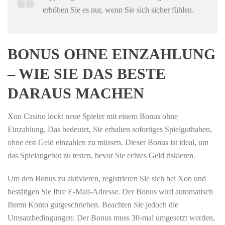
erhöhen Sie es nur, wenn Sie sich sicher fühlen.
BONUS OHNE EINZAHLUNG
– WIE SIE DAS BESTE
DARAUS MACHEN
Xon Casino lockt neue Spieler mit einem Bonus ohne
Einzahlung. Das bedeutet, Sie erhalten sofortiges Spielguthaben,
ohne erst Geld einzahlen zu müssen. Dieser Bonus ist ideal, um
das Spielangebot zu testen, bevor Sie echtes Geld riskieren.
Um den Bonus zu aktivieren, registrieren Sie sich bei Xon und
bestätigen Sie Ihre E‑Mail-Adresse. Der Bonus wird automatisch
Ihrem Konto gutgeschrieben. Beachten Sie jedoch die
Umsatzbedingungen: Der Bonus muss 30‑mal umgesetzt werden,