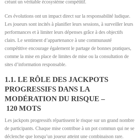
créant un véritable écosystème compétitif.
Ces évolutions ont un impact direct sur la responsabilité ludique.
Les joueurs sont incités à planifier leurs sessions, à surveiller leurs
performances et à limiter leurs dépenses grâce à des objectifs
clairs. Le sentiment d’appartenance à une communauté
compétitive encourage également le partage de bonnes pratiques,
comme la mise en place de limites de mise ou la consultation de
sites d’information responsable.
1.1. LE RÔLE DES JACKPOTS
PROGRESSIFS DANS LA
MODÉRATION DU RISQUE –
120 MOTS
Les jackpots progressifs répartissent le risque sur un grand nombre
de participants. Chaque mise contribue à un pot commun qui ne se
déclenche que lorsqu’un joueur atteint une combinaison rare.