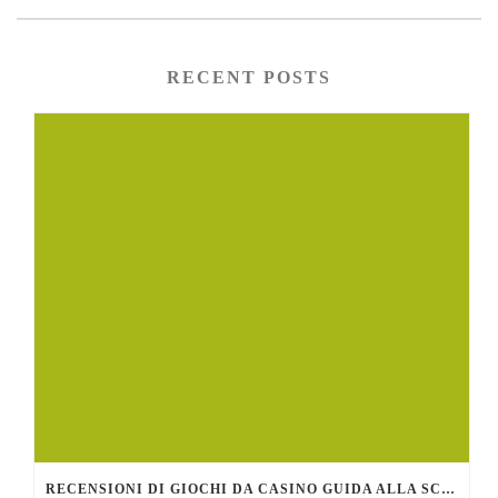
RECENT POSTS
RECENSIONI DI GIOCHI DA CASINO GUIDA ALLA SCELTA DEI MIGLIORI TITOLI DA PROVARE