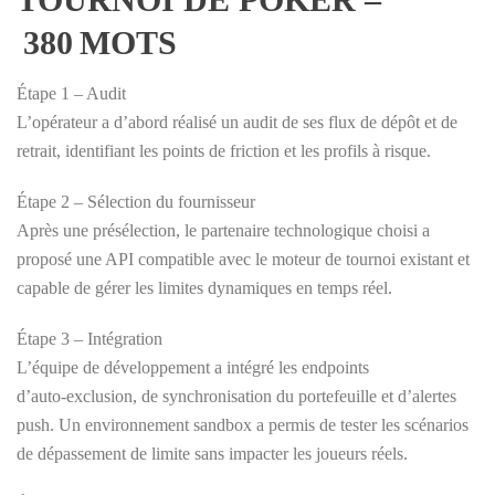
380 MOTS
Étape 1 – Audit
L’opérateur a d’abord réalisé un audit de ses flux de dépôt et de
retrait, identifiant les points de friction et les profils à risque.
Étape 2 – Sélection du fournisseur
Après une présélection, le partenaire technologique choisi a
proposé une API compatible avec le moteur de tournoi existant et
capable de gérer les limites dynamiques en temps réel.
Étape 3 – Intégration
L’équipe de développement a intégré les endpoints
d’auto‑exclusion, de synchronisation du portefeuille et d’alertes
push. Un environnement sandbox a permis de tester les scénarios
de dépassement de limite sans impacter les joueurs réels.