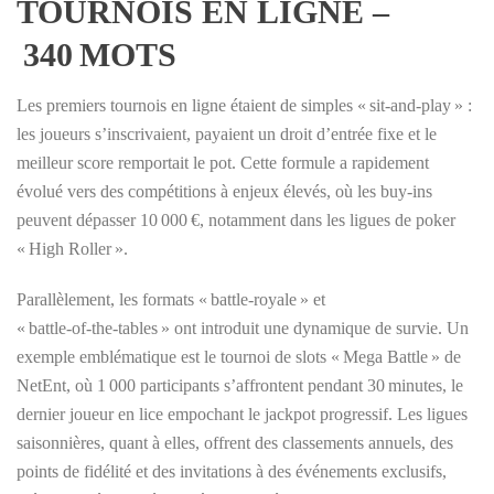
TOURNOIS EN LIGNE –
340 MOTS
Les premiers tournois en ligne étaient de simples « sit‑and‑play » :
les joueurs s’inscrivaient, payaient un droit d’entrée fixe et le
meilleur score remportait le pot. Cette formule a rapidement
évolué vers des compétitions à enjeux élevés, où les buy‑ins
peuvent dépasser 10 000 €, notamment dans les ligues de poker
« High Roller ».
Parallèlement, les formats « battle‑royale » et
« battle‑of‑the‑tables » ont introduit une dynamique de survie. Un
exemple emblématique est le tournoi de slots « Mega Battle » de
NetEnt, où 1 000 participants s’affrontent pendant 30 minutes, le
dernier joueur en lice empochant le jackpot progressif. Les ligues
saisonnières, quant à elles, offrent des classements annuels, des
points de fidélité et des invitations à des événements exclusifs,