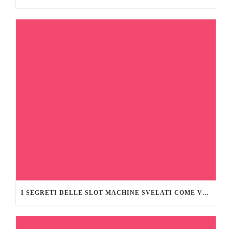
I SEGRETI DELLE SLOT MACHINE SVELATI COME VINCERE DI PIÙ AL CASINÒ