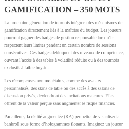
GAMIFICATION – 350 MOTS
La prochaine génération de tournois intégrera des mécanismes de
gamification directement liés à la maîtrise du budget. Les joueurs
pourront gagner des badges de gestion responsable lorsqu’ils
respectent leurs limites pendant un certain nombre de sessions
consécutives. Ces badges débloquent des niveaux de compétence,
ouvrant l’accès à des tables à volatilité réduite ou à des tournois
exclusifs à faible buy‑in.
Les récompenses non monétaires, comme des avatars
personnalisés, des skins de table ou des accès à des salons de
discussion privés, deviendront des incitations majeures. Elles
offrent de la valeur perçue sans augmenter le risque financier.
Par ailleurs, la réalité augmentée (RA) permettra de visualiser la
bankroll sous forme d’hologrammes flottants. Imaginez un joueur