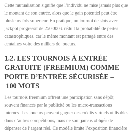
Cette mutualisation signifie que l’individu ne mise jamais plus que
le montant de son entrée, alors que le gain potentiel peut être
plusieurs fois supérieur. En pratique, un tournoi de slots avec
jackpot progressif de 250 000 € réduit la probabilité de pertes
catastrophiques, car le même montant est partagé entre des
centaines voire des milliers de joueurs.
1.2. LES TOURNOIS À ENTRÉE
GRATUITE (FREEMIUM) COMME
PORTE D’ENTRÉE SÉCURISÉE –
100 MOTS
Les tournois freemium offrent une participation sans dépôt,
souvent financés par la publicité ou les micro‑transactions
internes. Les joueurs peuvent gagner des crédits virtuels utilisables
dans d’autres compétitions, mais ne sont jamais obligés de
dépenser de l’argent réel. Ce modèle limite l’exposition financière