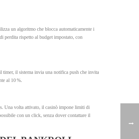
ilizza un algoritmo che blocca automaticamente i
di perdita rispetto al budget impostato, con
timer, il sistema invia una notifica push che invita
nte al 10 %.
. Una volta attivato, il casinò impone limiti di
ossibile con un click, senza dover contattare il