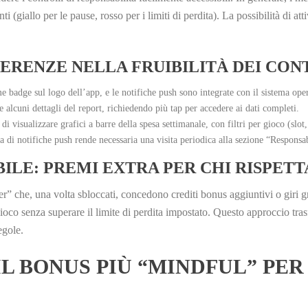
i (giallo per le pause, rosso per i limiti di perdita). La possibilità di att
FERENZE NELLA FRUIBILITÀ DEI CO
 badge sul logo dell’app, e le notifiche push sono integrate con il sistema oper
 alcuni dettagli del report, richiedendo più tap per accedere ai dati completi.
 visualizzare grafici a barre della spesa settimanale, con filtri per gioco (slot
a di notifiche push rende necessaria una visita periodica alla sezione “Responsab
LE: PREMI EXTRA PER CHI RISPETTA
r” che, una volta sbloccati, concedono crediti bonus aggiuntivi o giri 
ioco senza superare il limite di perdita impostato. Questo approccio tras
egole.
L BONUS PIÙ “MINDFUL” PER 