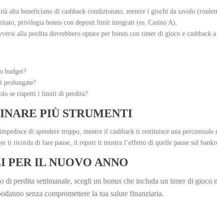
tilità alta beneficiano di cashback condizionato, mentre i giochi da tavolo (roule
mitato, privilegia bonus con deposit limit integrati (es. Casino A).
 avversi alla perdita dovrebbero optare per bonus con timer di gioco e cashback a
uo budget?
ni prolungate?
o se rispetti i limiti di perdita?
INARE PIÙ STRUMENTI
i impedisce di spendere troppo, mentre il cashback ti restituisce una percentuale 
er ti ricorda di fare pause, il report ti mostra l’effetto di quelle pause sul bankr
 PER IL NUOVO ANNO
 tetto di perdita settimanale, scegli un bonus che includa un timer di gioc
apodanno senza compromettere la tua salute finanziaria.