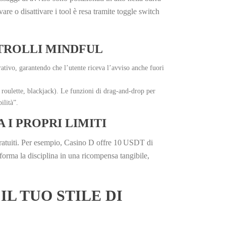
ivare o disattivare i tool è resa tramite toggle switch
NTROLLI MINDFUL
ativo, garantendo che l’utente riceva l’avviso anche fuori
, roulette, blackjack). Le funzioni di drag‑and‑drop per
ilità”.
 I PROPRI LIMITI
gratuiti. Per esempio, Casino D offre 10 USDT di
forma la disciplina in una ricompensa tangibile,
IL TUO STILE DI