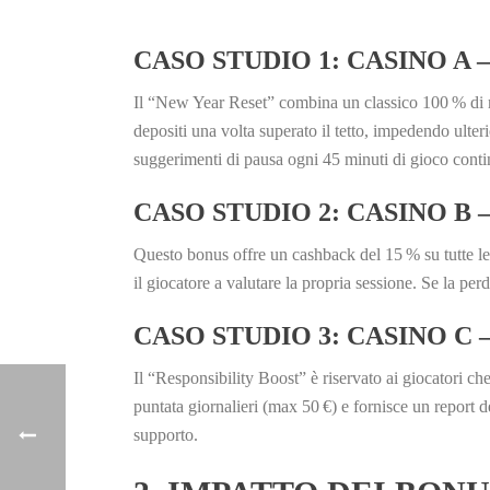
CASO STUDIO 1: CASINO A 
Il “New Year Reset” combina un classico 100 % di ma
depositi una volta superato il tetto, impedendo ulte
suggerimenti di pausa ogni 45 minuti di gioco conti
CASO STUDIO 2: CASINO B
Questo bonus offre un cashback del 15 % su tutte le p
il giocatore a valutare la propria sessione. Se la pe
CASO STUDIO 3: CASINO C 
Il “Responsibility Boost” è riservato ai giocatori ch
puntata giornalieri (max 50 €) e fornisce un report 
supporto.