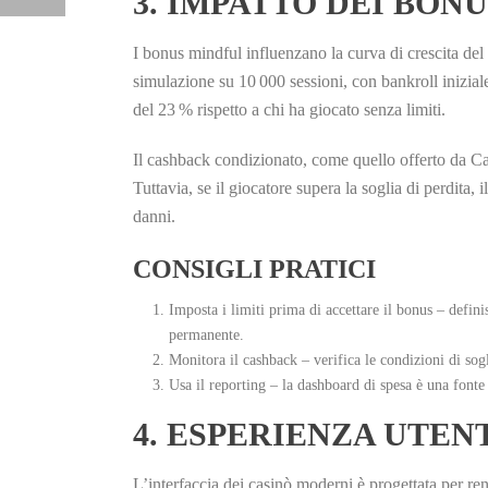
3. IMPATTO DEI BON
I bonus mindful influenzano la curva di crescita del
simulazione su 10 000 sessioni, con bankroll iniziale
del 23 % rispetto a chi ha giocato senza limiti.
Il cashback condizionato, come quello offerto da Ca
Tuttavia, se il giocatore supera la soglia di perdita,
danni.
CONSIGLI PRATICI
Imposta i limiti prima di accettare il bonus – defin
permanente.
Monitora il cashback – verifica le condizioni di sogli
Usa il reporting – la dashboard di spesa è una fonte 
4. ESPERIENZA UTEN
L’interfaccia dei casinò moderni è progettata per rend