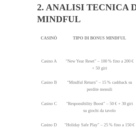
2. ANALISI TECNICA
MINDFUL
CASINÒ
TIPO DI BONUS MINDFUL
Casino A
“New Year Reset” – 100 % fino a 200 €
+ 50 giri
Casino B
“Mindful Return” – 15 % cashback su
perdite mensili
Casino C
“Responsibility Boost” – 50 € + 30 giri
su giochi da tavolo
Casino D
“Holiday Safe Play” – 25 % fino a 150 €