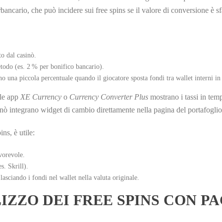
bancario, che può incidere sui free spins se il valore di conversione è s
to dal casinò.
todo (es. 2 % per bonifico bancario).
o una piccola percentuale quando il giocatore sposta fondi tra wallet interni in 
 le app
XE Currency
o
Currency Converter Plus
mostrano i tassi in tem
inò integrano widget di cambio direttamente nella pagina del portafoglio,
ns, è utile:
avorevole.
s. Skrill).
asciando i fondi nel wallet nella valuta originale.
ILIZZO DEI FREE SPINS CON 