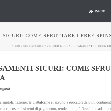
INICIO
SICURI: COME SFRUTTARE I FREE SPINS
INICIO
/
SIN CATEGORÍA
/ GIOCO GLOBALE, PAGAMENTI SICURI: CO
AMENTI SICURI: COME SFRUT
TA
tegoría
a singola nazione; le piattaforme si aprono a giocatori da ogni continen
i a ripensare i sistemi di pagamento, rendendoli più flessibili e adatti a