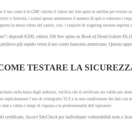
 se il tuo conto è in GBP, calcola il valore dei free spins in sterline per evitar
ortivi o festività, i casinò spesso aumentano il numero di spin o riducono i requ
porta la stessa valuta del casinò; così, i requisiti di wagering saranno espressi 
ne”: depositi €200, ottieni 100 free spins su
Book of Dead
(valore €0,10 
n prelievo più rapido verso il tuo conto bancario americano. Questo appr
: COME TESTARE LA SICUREZZ
ucchetto nella barra degli indirizzi; verifica che il certificato sia valido per alm
iari esplicitamente l’uso di crittografia TLS e la non condivisione dei dati con te
 chat e valuta i tempi di risposta e la professionalità dell’operatore.
el certificato,
Sucuri SiteCheck
per individuare vulnerabilità note e
Sca