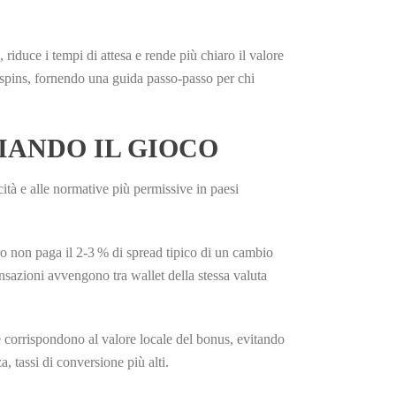
 riduce i tempi di attesa e rende più chiaro il valore
e spins, fornendo una guida passo‑passo per chi
IANDO IL GIOCO
cità e alle normative più permissive in paesi
ro non paga il 2‑3 % di spread tipico di un cambio
nsazioni avvengono tra wallet della stessa valuta
he corrispondono al valore locale del bonus, evitando
 tassi di conversione più alti.