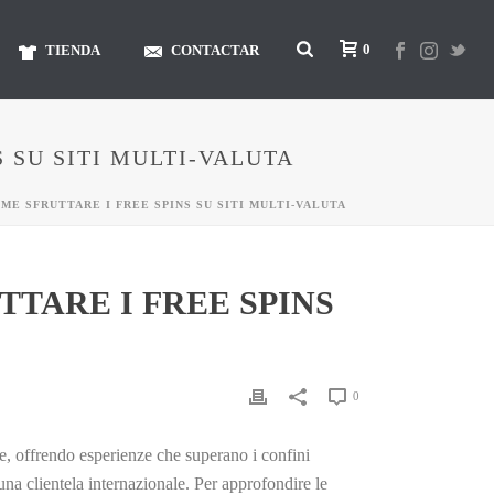
0
TIENDA
CONTACTAR
 SU SITI MULTI‑VALUTA
ME SFRUTTARE I FREE SPINS SU SITI MULTI‑VALUTA
TARE I FREE SPINS
0
te, offrendo esperienze che superano i confini
 una clientela internazionale. Per approfondire le