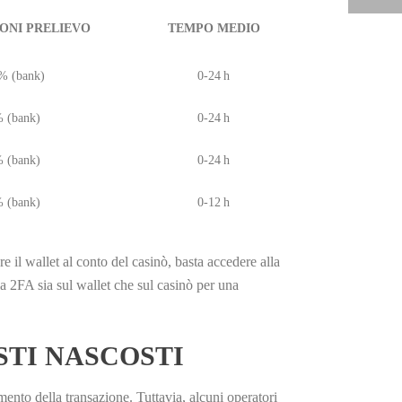
ONI PRELIEVO
TEMPO MEDIO
 % (bank)
0‑24 h
% (bank)
0‑24 h
% (bank)
0‑24 h
% (bank)
0‑12 h
e il wallet al conto del casinò, basta accedere alla
la 2FA sia sul wallet che sul casinò per una
STI NASCOSTI
mento della transazione. Tuttavia, alcuni operatori