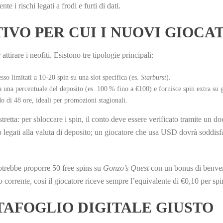
e i rischi legati a frodi e furti di dati.
OTIVO PER CUI I NUOVI GIOC
 attirare i neofiti. Esistono tre tipologie principali:
sso limitati a 10‑20 spin su una slot specifica (es.
Starburst
).
 una percentuale del deposito (es. 100 % fino a €100) e fornisce spin extra su 
o di 48 ore, ideali per promozioni stagionali.
stretta: per sbloccare i spin, il conto deve essere verificato tramite un 
no legati alla valuta di deposito; un giocatore che usa USD dovrà soddisfa
potrebbe proporre 50 free spins su
Gonzo’s Quest
con un bonus di benv
o corrente, così il giocatore riceve sempre l’equivalente di €0,10 per s
RTAFOGLIO DIGITALE GIUSTO