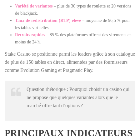
Variété de variantes
– plus de 30 types de roulette et 20 versions
de blackjack.
Taux de redistribution (RTP) élevé
– moyenne de 96,5 % pour
les tables virtuelles.
Retraits rapides
– 85 % des plateformes offrent des virements en
moins de 24 h.
Stake Casino se positionne parmi les leaders grâce à son catalogue
de plus de 150 tables en direct, alimentées par des fournisseurs
comme Evolution Gaming et Pragmatic Play.
Question rhétorique : Pourquoi choisir un casino qui
ne propose que quelques variantes alors que le
marché offre tant d’options ?
PRINCIPAUX INDICATEURS