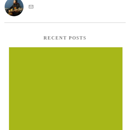
RECENT POSTS