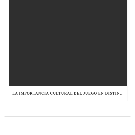
LA IMPORTANCIA CULTURAL DEL JUEGO EN DISTINTAS SOCIEDADES