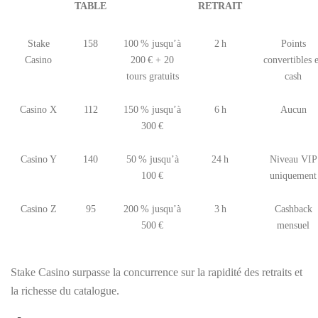
TABLE
RETRAIT
Stake
158
100 % jusqu’à
2 h
Points
Casino
200 € + 20
convertibles 
tours gratuits
cash
Casino X
112
150 % jusqu’à
6 h
Aucun
300 €
Casino Y
140
50 % jusqu’à
24 h
Niveau VIP
100 €
uniquement
Casino Z
95
200 % jusqu’à
3 h
Cashback
500 €
mensuel
Stake Casino surpasse la concurrence sur la rapidité des retraits et
la richesse du catalogue.