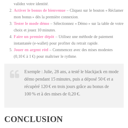
validez votre identité.
Activer le bonus de bienvenue
– Cliquez sur le bouton « Réclamer
mon bonus » dès la première connexion.
Tester le mode démo
– Sélectionnez « Démo » sur la table de votre
choix et jouez 10 minutes.
Faire un premier dépôt
– Utilisez une méthode de paiement
instantanée (e‑wallet) pour profiter du retrait rapide.
Jouer en argent réel
– Commencez avec des mises modestes
(0,10 € à 1 €) pour maîtriser le rythme.
Exemple : Julie, 28 ans, a testé le blackjack en mode
démo pendant 15 minutes, puis a déposé 50 € et a
récupéré 120 € en trois jours grâce au bonus de
100 % et à des mises de 0,20 €.
CONCLUSION