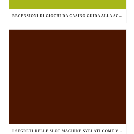
RECENSIONI DI GIOCHI DA CASINO GUIDA ALLA SCELTA DEI MIGLIORI TITOLI DA PROVARE
I SEGRETI DELLE SLOT MACHINE SVELATI COME VINCERE DI PIÙ AL CASINÒ