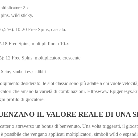
ltiplicatore 2‑x.
ins, wild sticky.
,5 %): 10‑20 Free Spins, cascata.
18 Free Spins, multipli fino a 10‑x.
: 12 Free Spins, moltiplicatore crescente.
Spins, simboli espandibili.
olgimento desiderato: le slot classic sono più adatte a chi vuole velocità
catori che amano la varietà di combinazioni. Httpswww.Epigenesys.Eu f
gni profilo di giocatore.
FLUENZANO IL VALORE REALE DI UNA 
scatter o attraverso un bonus di benvenuto. Una volta triggerati, il gioc
 è possibile che vengano applicati moltiplicatori, simboli wild o espandi