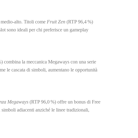
P medio‑alto. Titoli come
Fruit Zen
(RTP 96,4 %)
 slot sono ideali per chi preferisce un gameplay
) combina la meccanica Megaways con una serie
come le cascata di simboli, aumentano le opportunità
nza Megaways
(RTP 96,0 %) offre un bonus di Free
imboli adiacenti anziché le linee tradizionali,