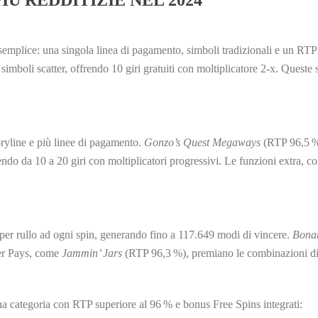
IÙ REDDITIZIE NEL 2024
 semplice: una singola linea di pagamento, simboli tradizionali e un RT
simboli scatter, offrendo 10 giri gratuiti con moltiplicatore 2‑x. Queste
oryline e più linee di pagamento.
Gonzo’s Quest Megaways
(RTP 96,5 %
endo da 10 a 20 giri con moltiplicatori progressivi. Le funzioni extra, 
er rullo ad ogni spin, generando fino a 117.649 modi di vincere.
Bona
ter Pays, come
Jammin’ Jars
(RTP 96,3 %), premiano le combinazioni di s
na categoria con RTP superiore al 96 % e bonus Free Spins integrati: