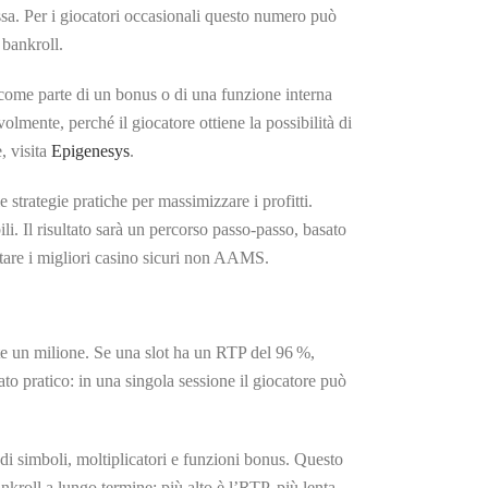
ssa. Per i giocatori occasionali questo numero può
 bankroll.
 come parte di un bonus o di una funzione interna
lmente, perché il giocatore ottiene la possibilità di
, visita
Epigenesys
.
e strategie pratiche per massimizzare i profitti.
li. Il risultato sarà un percorso passo‑passo, basato
ntare i migliori casino sicuri non AAMS.
ente un milione. Se una slot ha un RTP del 96 %,
ato pratico: in una singola sessione il giocatore può
 di simboli, moltiplicatori e funzioni bonus. Questo
nkroll a lungo termine: più alto è l’RTP, più lenta