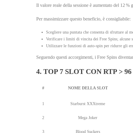
Il valore reale della sessione è aumentato del 12 % g
Per massimizzare questo beneficio, è consigliabile:
Scegliere una puntata che consenta di sfruttare al m
Verificare i limiti di vincita dei Free Spins; alcune
Utilizzare le funzioni di auto‑spin per ridurre gli er
Seguendo questi accorgimenti, i Free Spins diventano
4. TOP 7 SLOT CON RTP > 9
#
NOME DELLA SLOT
1
Starburst XXXtreme
2
Mega Joker
3
Blood Suckers