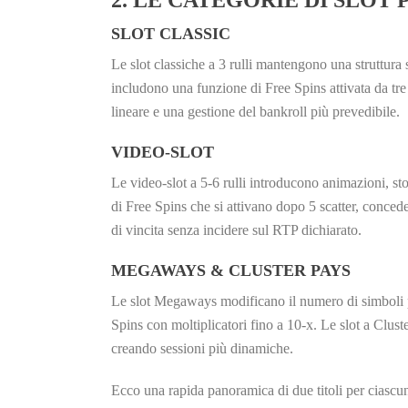
2. LE CATEGORIE DI SLOT P
SLOT CLASSIC
Le slot classiche a 3 rulli mantengono una struttura
includono una funzione di Free Spins attivata da tre 
lineare e una gestione del bankroll più prevedibile.
VIDEO‑SLOT
Le video‑slot a 5‑6 rulli introducono animazioni, st
di Free Spins che si attivano dopo 5 scatter, conced
di vincita senza incidere sul RTP dichiarato.
MEGAWAYS & CLUSTER PAYS
Le slot Megaways modificano il numero di simboli p
Spins con moltiplicatori fino a 10‑x. Le slot a Clus
creando sessioni più dinamiche.
Ecco una rapida panoramica di due titoli per ciascu