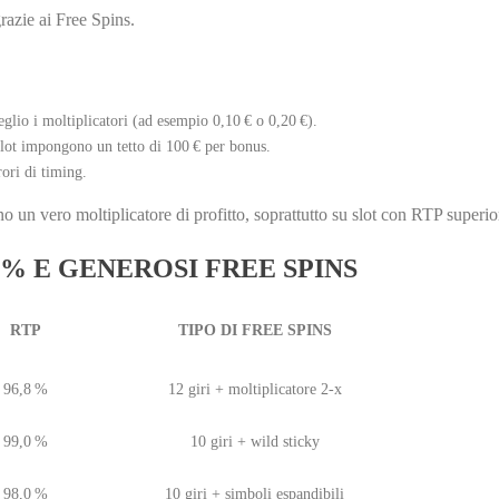
razie ai Free Spins.
eglio i moltiplicatori (ad esempio 0,10 € o 0,20 €).
 slot impongono un tetto di 100 € per bonus.
rori di timing.
 un vero moltiplicatore di profitto, soprattutto su slot con RTP superio
6 % E GENEROSI FREE SPINS
RTP
TIPO DI FREE SPINS
96,8 %
12 giri + moltiplicatore 2‑x
99,0 %
10 giri + wild sticky
98,0 %
10 giri + simboli espandibili