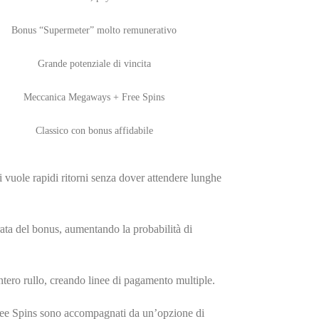
Bonus “Supermeter” molto remunerativo
Grande potenziale di vincita
Meccanica Megaways + Free Spins
Classico con bonus affidabile
i vuole rapidi ritorni senza dover attendere lunghe
ata del bonus, aumentando la probabilità di
ntero rullo, creando linee di pagamento multiple.
 Free Spins sono accompagnati da un’opzione di