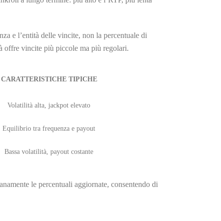
nza e l’entità delle vincite, non la percentuale di
à offre vincite più piccole ma più regolari.
CARATTERISTICHE TIPICHE
Volatilità alta, jackpot elevato
Equilibrio tra frequenza e payout
Bassa volatilità, payout costante
ianamente le percentuali aggiornate, consentendo di