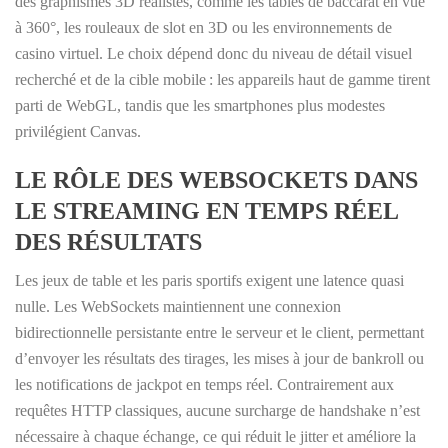
des graphismes 3D réalistes, comme les tables de baccarat en vue
à 360°, les rouleaux de slot en 3D ou les environnements de
casino virtuel. Le choix dépend donc du niveau de détail visuel
recherché et de la cible mobile : les appareils haut de gamme tirent
parti de WebGL, tandis que les smartphones plus modestes
privilégient Canvas.
LE RÔLE DES WEBSOCKETS DANS
LE STREAMING EN TEMPS RÉEL
DES RÉSULTATS
Les jeux de table et les paris sportifs exigent une latence quasi
nulle. Les WebSockets maintiennent une connexion
bidirectionnelle persistante entre le serveur et le client, permettant
d’envoyer les résultats des tirages, les mises à jour de bankroll ou
les notifications de jackpot en temps réel. Contrairement aux
requêtes HTTP classiques, aucune surcharge de handshake n’est
nécessaire à chaque échange, ce qui réduit le jitter et améliore la