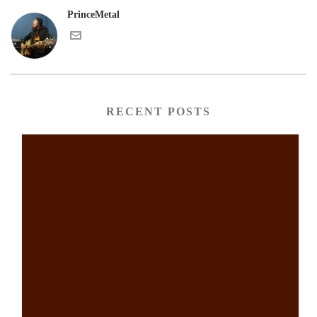
PrinceMetal
RECENT POSTS