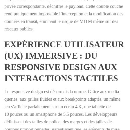
privée correspondante, déchiffre le payload. Cette double couche
rend pratiquement impossible l’interception et la modification des
données en transit, éliminant le risque de MITM même sur des
réseaux publics.
EXPÉRIENCE UTILISATEUR
(UX) IMMERSIVE : DU
RESPONSIVE DESIGN AUX
INTERACTIONS TACTILES
Le responsive design est désormais la norme. Grâce aux media
queries, aux grilles fluides et aux breakpoints adaptés, un même
jeu s’affiche parfaitement sur un écran 4 K, une tablette de
10 pouces ou un smartphone de 5,5 pouces. Les développeurs
définissent des tailles de police, des marges et des tailles de
boutons proportionnelles, garantissant que les éléments de mise