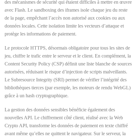
des mécanismes de sécurité qui étaient difficiles à mettre en œuvre
avec Flash. Le sandboxing des iframes isole chaque jeu du reste
de la page, empêchant l’accès non autorisé aux cookies ou aux
données locales. Cette isolation limite les vecteurs d’attaque et
protège les informations de paiement.
Le protocole HTTPS, désormais obligatoire pour tous les sites de
jeu, chiffre le trafic entre le serveur et le client. En complément, la
Content Security Policy (CSP) définit une liste blanche de sources
autorisées, réduisant le risque d’injection de scripts malveillants.
Le Subresource Integrity (SRI) permet de vérifier l’intégrité des
bibliothèques tierces (par exemple, les moteurs de rendu WebGL)
grâce à un hash cryptographique.
La gestion des données sensibles bénéficie également des
nouvelles API. Le chiffrement côté client, réalisé avec la Web
Crypto API, transforme les données de paiement en texte chiffré
avant même qu’elles ne quittent le navigateur. Sur le serveur, la