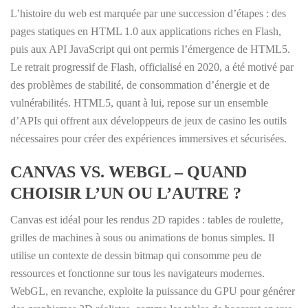
L’histoire du web est marquée par une succession d’étapes : des
pages statiques en HTML 1.0 aux applications riches en Flash,
puis aux API JavaScript qui ont permis l’émergence de HTML5.
Le retrait progressif de Flash, officialisé en 2020, a été motivé par
des problèmes de stabilité, de consommation d’énergie et de
vulnérabilités. HTML5, quant à lui, repose sur un ensemble
d’APIs qui offrent aux développeurs de jeux de casino les outils
nécessaires pour créer des expériences immersives et sécurisées.
CANVAS VS. WEBGL – QUAND
CHOISIR L’UN OU L’AUTRE ?
Canvas est idéal pour les rendus 2D rapides : tables de roulette,
grilles de machines à sous ou animations de bonus simples. Il
utilise un contexte de dessin bitmap qui consomme peu de
ressources et fonctionne sur tous les navigateurs modernes.
WebGL, en revanche, exploite la puissance du GPU pour générer