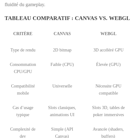
fluidité du gameplay.
TABLEAU COMPARATIF : CANVAS VS. WEBGL
CRITÈRE
CANVAS
WEBGL
Type de rendu
2D bitmap
3D accéléré GPU
Consommation
Faible (CPU)
Élevée (GPU)
CPU/GPU
Compatibilité
Universelle
Nécessite GPU
mobile
compatible
Cas d’usage
Slots classiques,
Slots 3D, tables de
typique
animations UI
poker immersives
Complexité de
Simple (API
Avancée (shaders,
dev
Canvas)
buffers)