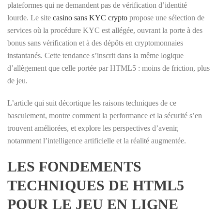
plateformes qui ne demandent pas de vérification d’identité
lourde. Le site
casino sans KYC crypto
propose une sélection de
services où la procédure KYC est allégée, ouvrant la porte à des
bonus sans vérification et à des dépôts en cryptomonnaies
instantanés. Cette tendance s’inscrit dans la même logique
d’allègement que celle portée par HTML5 : moins de friction, plus
de jeu.
L’article qui suit décortique les raisons techniques de ce
basculement, montre comment la performance et la sécurité s’en
trouvent améliorées, et explore les perspectives d’avenir,
notamment l’intelligence artificielle et la réalité augmentée.
LES FONDEMENTS
TECHNIQUES DE HTML5
POUR LE JEU EN LIGNE