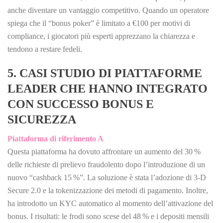
anche diventare un vantaggio competitivo. Quando un operatore
spiega che il “bonus poker” è limitato a €100 per motivi di
compliance, i giocatori più esperti apprezzano la chiarezza e
tendono a restare fedeli.
5. CASI STUDIO DI PIATTAFORME
LEADER CHE HANNO INTEGRATO
CON SUCCESSO BONUS E
SICUREZZA
Piattaforma di riferimento A
Questa piattaforma ha dovuto affrontare un aumento del 30 %
delle richieste di prelievo fraudolento dopo l’introduzione di un
nuovo “cashback 15 %”. La soluzione è stata l’adozione di 3‑D
Secure 2.0 e la tokenizzazione dei metodi di pagamento. Inoltre,
ha introdotto un KYC automatico al momento dell’attivazione del
bonus. I risultati: le frodi sono scese del 48 % e i depositi mensili