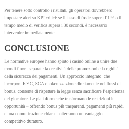
Per tenere sotto controllo i risultati, gli operatori dovrebbero
impostare alert su KPI critici: se il tasso di frode supera l’1 % o il
tempo medio di verifica supera i 30 secondi, è necessario
intervenire immediatamente.
CONCLUSIONE
Le normative europee hanno spinto i casinò online a unire due
mondi finora separati: la creatività delle promozioni e la rigidità
della sicurezza dei pagamenti. Un approccio integrato, che
incorpora KYC, SCA e tokenizzazione direttamente nei flussi di
bonus, consente di rispettare la legge senza sacrificare l’esperienza
del giocatore. Le piattaforme che trasformano le restrizioni in
opportunità – offrendo bonus più trasparenti, pagamenti più rapidi
e una comunicazione chiara – otterranno un vantaggio
competitivo duraturo.