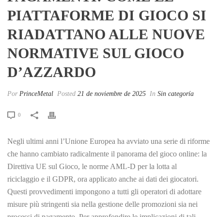
PIATTAFORME DI GIOCO SI
RIADATTANO ALLE NUOVE
NORMATIVE SUL GIOCO
D’AZZARDO
Por
PrinceMetal
Posted
21 de noviembre de 2025
In
Sin categoría
0
Negli ultimi anni l’Unione Europea ha avviato una serie di riforme
che hanno cambiato radicalmente il panorama del gioco online: la
Direttiva UE sul Gioco, le norme AML‑D per la lotta al
riciclaggio e il GDPR, ora applicato anche ai dati dei giocatori.
Questi provvedimenti impongono a tutti gli operatori di adottare
misure più stringenti sia nella gestione delle promozioni sia nei
processi di pagamento. Per approfondire le implicazioni di tali