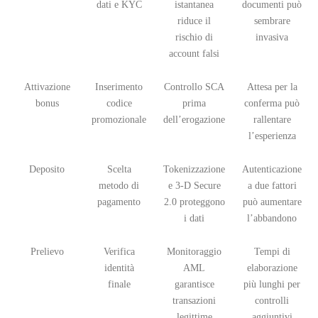
dati e KYC
istantanea
documenti può
riduce il
sembrare
rischio di
invasiva
account falsi
Attivazione
Inserimento
Controllo SCA
Attesa per la
bonus
codice
prima
conferma può
promozionale
dell’erogazione
rallentare
l’esperienza
Deposito
Scelta
Tokenizzazione
Autenticazione
metodo di
e 3‑D Secure
a due fattori
pagamento
2.0 proteggono
può aumentare
i dati
l’abbandono
Prelievo
Verifica
Monitoraggio
Tempi di
identità
AML
elaborazione
finale
garantisce
più lunghi per
transazioni
controlli
legittime
aggiuntivi