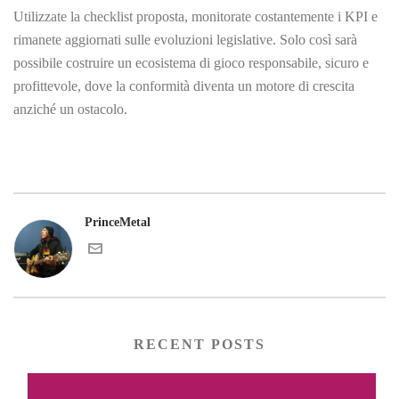
Utilizzate la checklist proposta, monitorate costantemente i KPI e
rimanete aggiornati sulle evoluzioni legislative. Solo così sarà
possibile costruire un ecosistema di gioco responsabile, sicuro e
profittevole, dove la conformità diventa un motore di crescita
anziché un ostacolo.
PrinceMetal
RECENT POSTS