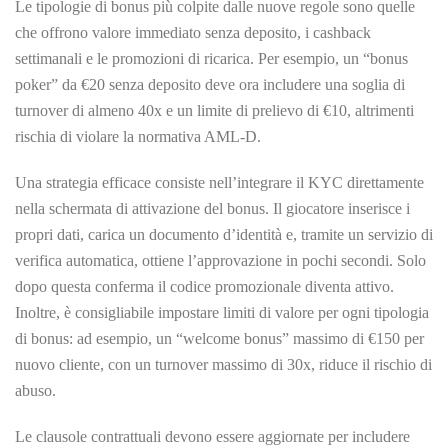
Le tipologie di bonus più colpite dalle nuove regole sono quelle
che offrono valore immediato senza deposito, i cashback
settimanali e le promozioni di ricarica. Per esempio, un “bonus
poker” da €20 senza deposito deve ora includere una soglia di
turnover di almeno 40x e un limite di prelievo di €10, altrimenti
rischia di violare la normativa AML‑D.
Una strategia efficace consiste nell’integrare il KYC direttamente
nella schermata di attivazione del bonus. Il giocatore inserisce i
propri dati, carica un documento d’identità e, tramite un servizio di
verifica automatica, ottiene l’approvazione in pochi secondi. Solo
dopo questa conferma il codice promozionale diventa attivo.
Inoltre, è consigliabile impostare limiti di valore per ogni tipologia
di bonus: ad esempio, un “welcome bonus” massimo di €150 per
nuovo cliente, con un turnover massimo di 30x, riduce il rischio di
abuso.
Le clausole contrattuali devono essere aggiornate per includere