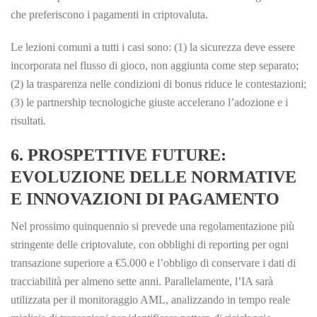
che preferiscono i pagamenti in criptovaluta.
Le lezioni comuni a tutti i casi sono: (1) la sicurezza deve essere
incorporata nel flusso di gioco, non aggiunta come step separato;
(2) la trasparenza nelle condizioni di bonus riduce le contestazioni;
(3) le partnership tecnologiche giuste accelerano l’adozione e i
risultati.
6. PROSPETTIVE FUTURE:
EVOLUZIONE DELLE NORMATIVE
E INNOVAZIONI DI PAGAMENTO
Nel prossimo quinquennio si prevede una regolamentazione più
stringente delle criptovalute, con obblighi di reporting per ogni
transazione superiore a €5.000 e l’obbligo di conservare i dati di
tracciabilità per almeno sette anni. Parallelamente, l’IA sarà
utilizzata per il monitoraggio AML, analizzando in tempo reale