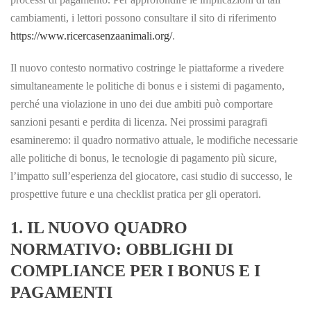
cambiamenti, i lettori possono consultare il sito di riferimento
https://www.ricercasenzaanimali.org/
.
Il nuovo contesto normativo costringe le piattaforme a rivedere
simultaneamente le politiche di bonus e i sistemi di pagamento,
perché una violazione in uno dei due ambiti può comportare
sanzioni pesanti e perdita di licenza. Nei prossimi paragrafi
esamineremo: il quadro normativo attuale, le modifiche necessarie
alle politiche di bonus, le tecnologie di pagamento più sicure,
l’impatto sull’esperienza del giocatore, casi studio di successo, le
prospettive future e una checklist pratica per gli operatori.
1. IL NUOVO QUADRO
NORMATIVO: OBBLIGHI DI
COMPLIANCE PER I BONUS E I
PAGAMENTI