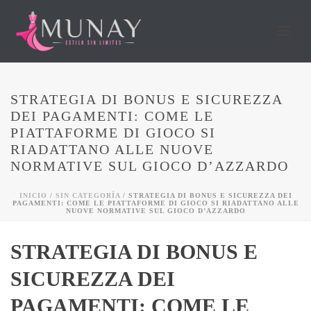
STRATEGIA DI BONUS E SICUREZZA
DEI PAGAMENTI: COME LE
PIATTAFORME DI GIOCO SI
RIADATTANO ALLE NUOVE
NORMATIVE SUL GIOCO D’AZZARDO
INICIO
/
SIN CATEGORÍA
/ STRATEGIA DI BONUS E SICUREZZA DEI
PAGAMENTI: COME LE PIATTAFORME DI GIOCO SI RIADATTANO ALLE
NUOVE NORMATIVE SUL GIOCO D’AZZARDO
STRATEGIA DI BONUS E
SICUREZZA DEI
PAGAMENTI: COME LE