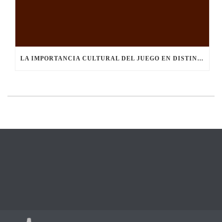
LA IMPORTANCIA CULTURAL DEL JUEGO EN DISTINTAS SOCIEDADES