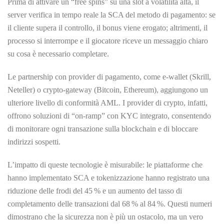
Prima di attivare un “free spins” su una slot a volatilità alta, il
server verifica in tempo reale la SCA del metodo di pagamento: se
il cliente supera il controllo, il bonus viene erogato; altrimenti, il
processo si interrompe e il giocatore riceve un messaggio chiaro
su cosa è necessario completare.
Le partnership con provider di pagamento, come e‑wallet (Skrill,
Neteller) o crypto‑gateway (Bitcoin, Ethereum), aggiungono un
ulteriore livello di conformità AML. I provider di crypto, infatti,
offrono soluzioni di “on‑ramp” con KYC integrato, consentendo
di monitorare ogni transazione sulla blockchain e di bloccare
indirizzi sospetti.
L’impatto di queste tecnologie è misurabile: le piattaforme che
hanno implementato SCA e tokenizzazione hanno registrato una
riduzione delle frodi del 45 % e un aumento del tasso di
completamento delle transazioni dal 68 % al 84 %. Questi numeri
dimostrano che la sicurezza non è più un ostacolo, ma un vero