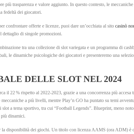
mpre più trasparenza e valore aggiunto. In questo contesto, le meccanich
a fedeltà dei giocatori.
per confrontare offerte e licenze, puoi dare un’occhiata al sito
casinò no
l dettaglio di singole promozioni.
ombinazione tra una collezione di slot variegata e un programma di cashb
ali, le dinamiche psicologiche dei giocatori e presenteremo una selezi
BALE DELLE SLOT NEL 2024
rca il 22 % rispetto al 2022‑2023, grazie a una concorrenza più accesa tr
 meccaniche a più livelli, mentre Play’n GO ha puntato su temi avventu
i slot a tema sportivo, tra cui “Football Legends”. Blueprint, meno noto 
a più dinamici.
per la disponibilità dei giochi. Un titolo con licenza AAMS (ora ADM) è o