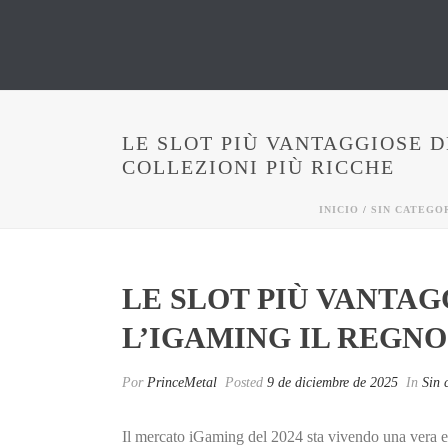
LE SLOT PIÙ VANTAGGIOSE D
COLLEZIONI PIÙ RICCHE
INICIO
/
SIN CATEGO
LE SLOT PIÙ VANTAG
L’IGAMING IL REGNO
Por
PrinceMetal
Posted
9 de diciembre de 2025
In
Sin 
Il mercato iGaming del 2024 sta vivendo una vera e p