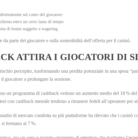
o direttamente sul conto del giocatore.
ichiesta entro un certo lasso di tempo.
orma di bonus soggetto a wagering.
da parte del giocatore e sulla sostenibilità dell’offerta per il casinò.
ACK ATTIRA I GIOCATORI DI 
l rischio percepito, trasformando una perdita potenziale in una spesa “
 il giocatore a prolungare la sessione.
udono un programma di cashback vedono un aumento medio del 18 % del t
ocatori con cashback mensile tendono a rimanere fedeli all’operatore per
nalisi di mercato condotta su più piattaforme ha rilevato che i casinò c
k si fermano al 7 %.
omico, ma un vero e proprio strumento di retention che trasforma l’esper