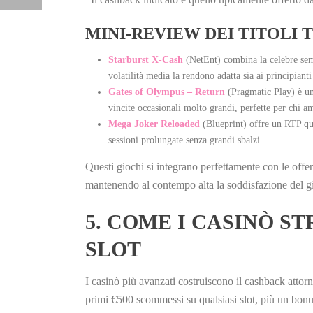
MINI‑REVIEW DEI TITOLI 
Starburst X‑Cash
(NetEnt) combina la celebre semp
volatilità media la rendono adatta sia ai principianti 
Gates of Olympus – Return
(Pragmatic Play) è una
vincite occasionali molto grandi, perfette per chi am
Mega Joker Reloaded
(Blueprint) offre un RTP quas
sessioni prolungate senza grandi sbalzi.
Questi giochi si integrano perfettamente con le offer
mantenendo al contempo alta la soddisfazione del g
5. COME I CASINÒ 
SLOT
I casinò più avanzati costruiscono il cashback attor
primi €500 scommessi su qualsiasi slot, più un bonus