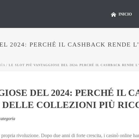
INICIO
EL 2024: PERCHÉ IL CASHBACK RENDE L
RÍA
/ LE SLOT PIÙ VANTAGGIOSE DEL 2024: PERCHÉ IL CASHBACK RENDE 
GIOSE DEL 2024: PERCHÉ IL
 DELLE COLLEZIONI PIÙ RIC
categoría
ropria rivoluzione. Dopo due anni di forte crescita, i casinò online ha