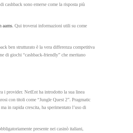
e di cashback sono emerse come la risposta più
n aams
. Qui troverai informazioni utili su come
ack ben strutturato è la vera differenza competitiva
one di giochi “cashback‑friendly” che meritano
a i provider. NetEnt ha introdotto la sua linea
rosi con titoli come “Jungle Quest 2”. Pragmatic
ma in rapida crescita, ha sperimentato l’uso di
bbligatoriamente presente nei casinò italiani,