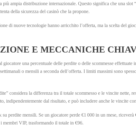
 più ampia distribuzione internazionale. Questo significa che una slot
ttenta della sicurezza del casinò che la propone.
zione di nuove tecnologie hanno arricchito l’offerta, ma la scelta del gioca
NIZIONE E MECCANICHE CHIA
al giocatore una percentuale delle perdite o delle scommesse effettuate 
 settimanali o mensili a seconda dell’offerta. I limiti massimi sono spess
ite” considera la differenza tra il totale scommesso e le vincite nette, r
o, indipendentemente dal risultato, e può includere anche le vincite co
 su perdite mensili. Se un giocatore perde €1 000 in un mese, riceverà €
i membri VIP, trasformando il totale in €96.