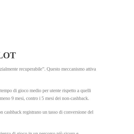
SLOT
parzialmente recuperabile”. Questo meccanismo attiva
empo di gioco medio per utente rispetto a quelli
 almeno 9 mesi, contro i 5 mesi dei non‑cashback.
on cashback registrano un tasso di conversione del
ienza di gioco in un percorso più sicuro e