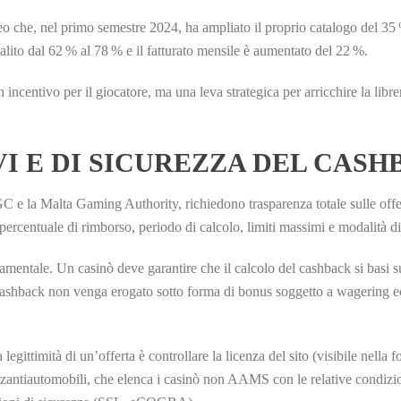
eo che, nel primo semestre 2024, ha ampliato il proprio catalogo del 35
salito dal 62 % al 78 % e il fatturato mensile è aumentato del 22 %.
incentivo per il giocatore, ma una leva strategica per arricchire la libre
VI E DI SICUREZZA DEL CAS
la Malta Gaming Authority, richiedono trasparenza totale sulle offert
percentuale di rimborso, periodo di calcolo, limiti massimi e modalità 
damentale. Un casinò deve garantire che il calcolo del cashback si basi su
l cashback non venga erogato sotto forma di bonus soggetto a wagering 
 legittimità di un’offerta è controllare la licenza del sito (visibile nella
zantiautomobili, che elenca i casinò non AAMS con le relative condizion