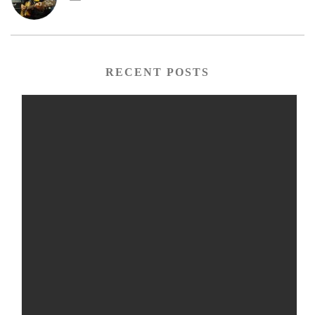
RECENT POSTS