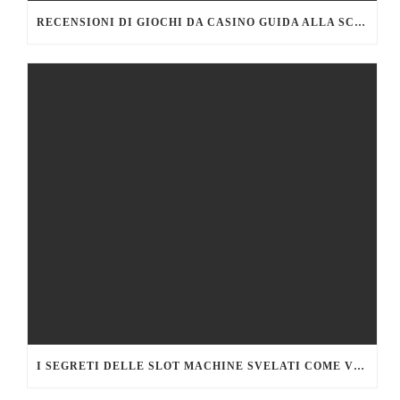
RECENSIONI DI GIOCHI DA CASINO GUIDA ALLA SCELTA DEI MIGLIORI TITOLI DA PROVARE
I SEGRETI DELLE SLOT MACHINE SVELATI COME VINCERE DI PIÙ AL CASINÒ