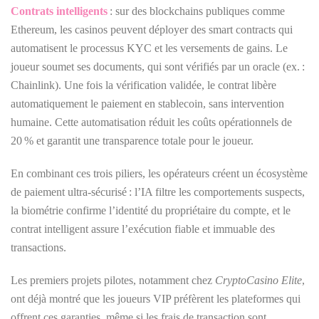
Contrats intelligents
: sur des blockchains publiques comme
Ethereum, les casinos peuvent déployer des smart contracts qui
automatisent le processus KYC et les versements de gains. Le
joueur soumet ses documents, qui sont vérifiés par un oracle (ex. :
Chainlink). Une fois la vérification validée, le contrat libère
automatiquement le paiement en stablecoin, sans intervention
humaine. Cette automatisation réduit les coûts opérationnels de
20 % et garantit une transparence totale pour le joueur.
En combinant ces trois piliers, les opérateurs créent un écosystème
de paiement ultra‑sécurisé : l’IA filtre les comportements suspects,
la biométrie confirme l’identité du propriétaire du compte, et le
contrat intelligent assure l’exécution fiable et immuable des
transactions.
Les premiers projets pilotes, notamment chez
CryptoCasino Elite
,
ont déjà montré que les joueurs VIP préfèrent les plateformes qui
offrent ces garanties, même si les frais de transaction sont