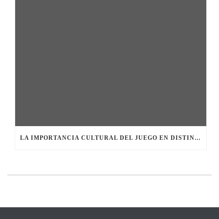
LA IMPORTANCIA CULTURAL DEL JUEGO EN DISTINTAS SOCIEDADES