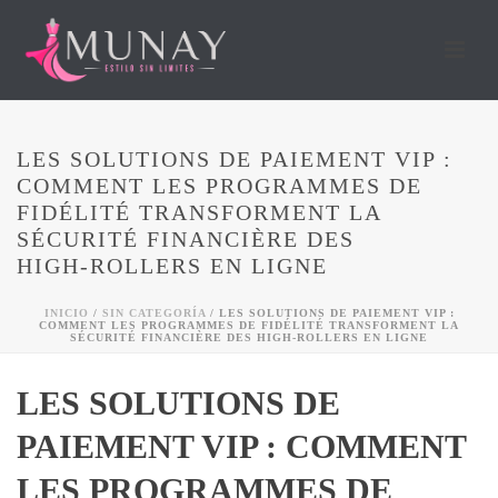
LES SOLUTIONS DE PAIEMENT VIP :
COMMENT LES PROGRAMMES DE
FIDÉLITÉ TRANSFORMENT LA
SÉCURITÉ FINANCIÈRE DES
HIGH‑ROLLERS EN LIGNE
INICIO
/
SIN CATEGORÍA
/ LES SOLUTIONS DE PAIEMENT VIP :
COMMENT LES PROGRAMMES DE FIDÉLITÉ TRANSFORMENT LA
SÉCURITÉ FINANCIÈRE DES HIGH‑ROLLERS EN LIGNE
LES SOLUTIONS DE
PAIEMENT VIP : COMMENT
LES PROGRAMMES DE