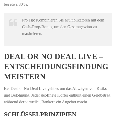
bei etwa 30 %.
Pro Tip: Kombinieren Sie Multiplikatoren mit dem
Cash‑Drop‑Bonus, um den Gesamtgewinn zu
maximieren.
DEAL OR NO DEAL LIVE –
ENTSCHEIDUNGSFINDUNG
MEISTERN
Bei Deal or No Deal Live geht es um das Abwägen von Risiko
und Belohnung. Jeder geöffnete Koffer enthüllt einen Geldbetrag,
während der virtuelle „Banker“ ein Angebot macht.
SCHLÜSSELPRINZIPIEN