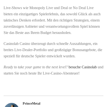
Live‑Shows wie Monopoly Live und Deal or No Deal Live
bieten ein einzigartiges Spielerlebnis, das sowohl Glück als auch
taktisches Denken erfordert. Mit den richtigen Strategien, einem
zuverlässigen Anbieter und verantwortungsvollem Spiel können
Sie das Beste aus Ihrem Budget herausholen.
Casinolab Casino überzeugt durch schnelle Auszahlungen, ein
breites Live‑Dealer‑Portfolio und großzügige Bonusangebote, die
speziell für deutsche Spieler entwickelt wurden.
Ready to take your game to the next level?
besuche Casinolab
und
starten Sie noch heute Ihr Live‑Casino‑Abenteuer!
PrinceMetal