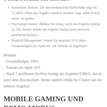
Statistische Analyse: Die durchschnittliche Kofferhöhe liegt bei
12.500 €. Wenn das Angebot deutlich darunter liegt, lohnt es sich,
weiter zu spielen.
Psychologie nutzen: Bleiben Sie ruhig, wenn das Angebot niedrig
ist. Der Banker erhöht das Angebot häufig nach mehreren
geöffneten Koffern.
Bankroll‑Management: Setzen Sie maximal 10 % Ihres
Gesamtbudgets pro Spiel ein, um Verluste zu begrenzen.
Beispiel:
– Gesamtbudget: 100 €
– Einsatz pro Spiel: 10 €
– Nach 5 geöffneten Koffern beträgt das Angebot 8 000 €, das ist
unter dem Durchschnitt. Weiter spielen erhöht die Chance auf ein
höheres Angebot.
MOBILE GAMING UND