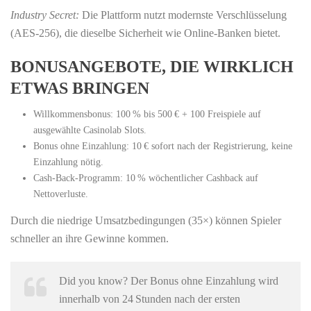
Industry Secret:
Die Plattform nutzt modernste Verschlüsselung
(AES‑256), die dieselbe Sicherheit wie Online‑Banken bietet.
BONUSANGEBOTE, DIE WIRKLICH
ETWAS BRINGEN
Willkommensbonus: 100 % bis 500 € + 100 Freispiele auf
ausgewählte Casinolab Slots.
Bonus ohne Einzahlung: 10 € sofort nach der Registrierung, keine
Einzahlung nötig.
Cash‑Back‑Programm: 10 % wöchentlicher Cashback auf
Nettoverluste.
Durch die niedrige Umsatzbedingungen (35×) können Spieler
schneller an ihre Gewinne kommen.
Did you know? Der Bonus ohne Einzahlung wird
innerhalb von 24 Stunden nach der ersten