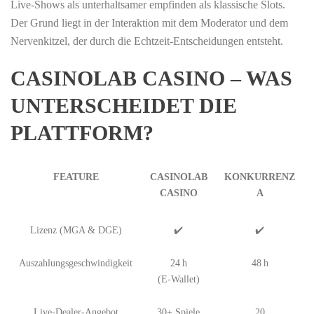
Live‑Shows als unterhaltsamer empfinden als klassische Slots.
Der Grund liegt in der Interaktion mit dem Moderator und dem
Nervenkitzel, der durch die Echtzeit‑Entscheidungen entsteht.
CASINOLAB CASINO – WAS
UNTERSCHEIDET DIE
PLATTFORM?
FEATURE
CASINOLAB
KONKURRENZ
CASINO
A
Lizenz (MGA & DGE)
✔️
✔️
Auszahlungsgeschwindigkeit
24 h
48 h
(E‑Wallet)
Live‑Dealer‑Angebot
30+ Spiele
20