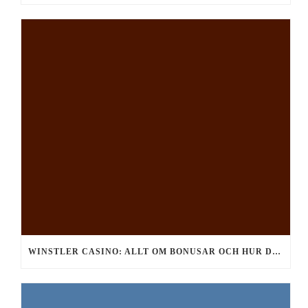
WINSTLER CASINO: ALLT OM BONUSAR OCH HUR DU FÅR GRATIS SPINS 2026