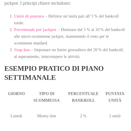
jackpot. I principi chiave includono:
Unità di puntata
– Definire un’unità pari all’1 % del bankroll
totale.
Percentuale per jackpot
– Destinare dal 5 % al 10 % del bankroll
alle micro‑scommesse jackpot, mantenendo il resto per le
scommesse standard.
Stop‑loss
– Impostare un limite giornaliero del 20 % del bankroll;
al superamento, interrompere le attività.
ESEMPIO PRATICO DI PIANO
SETTIMANALE
GIORNO
TIPO DI
PERCENTUALE
PUNTATA
SCOMMESSA
BANKROLL
UNITÀ
Lunedì
Money‑line
2 %
2 unità