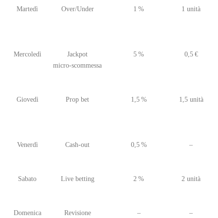
Martedì
Over/Under
1 %
1 unità
Mercoledì
Jackpot
5 %
0,5 €
micro‑scommessa
Giovedì
Prop bet
1,5 %
1,5 unità
Venerdì
Cash‑out
0,5 %
–
Sabato
Live betting
2 %
2 unità
Domenica
Revisione
–
–