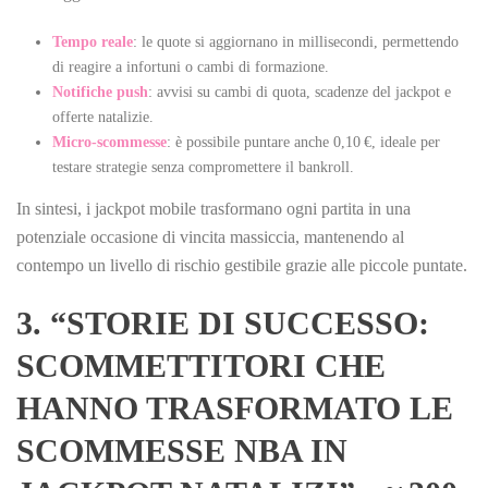
Tempo reale
: le quote si aggiornano in millisecondi, permettendo
di reagire a infortuni o cambi di formazione.
Notifiche push
: avvisi su cambi di quota, scadenze del jackpot e
offerte natalizie.
Micro‑scommesse
: è possibile puntare anche 0,10 €, ideale per
testare strategie senza compromettere il bankroll.
In sintesi, i jackpot mobile trasformano ogni partita in una
potenziale occasione di vincita massiccia, mantenendo al
contempo un livello di rischio gestibile grazie alle piccole puntate.
3. “STORIE DI SUCCESSO:
SCOMMETTITORI CHE
HANNO TRASFORMATO LE
SCOMMESSE NBA IN