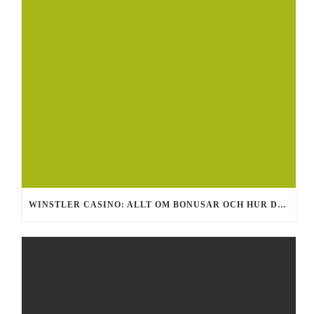
WINSTLER CASINO: ALLT OM BONUSAR OCH HUR DU FÅR GRATIS SPINS 2026