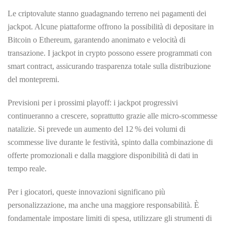
Le criptovalute stanno guadagnando terreno nei pagamenti dei
jackpot. Alcune piattaforme offrono la possibilità di depositare in
Bitcoin o Ethereum, garantendo anonimato e velocità di
transazione. I jackpot in crypto possono essere programmati con
smart contract, assicurando trasparenza totale sulla distribuzione
del montepremi.
Previsioni per i prossimi playoff: i jackpot progressivi
continueranno a crescere, soprattutto grazie alle micro‑scommesse
natalizie. Si prevede un aumento del 12 % dei volumi di
scommesse live durante le festività, spinto dalla combinazione di
offerte promozionali e dalla maggiore disponibilità di dati in
tempo reale.
Per i giocatori, queste innovazioni significano più
personalizzazione, ma anche una maggiore responsabilità. È
fondamentale impostare limiti di spesa, utilizzare gli strumenti di