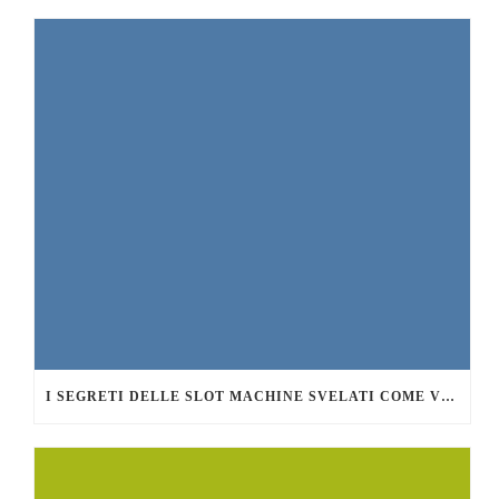
I SEGRETI DELLE SLOT MACHINE SVELATI COME VINCERE DI PIÙ AL CASINÒ