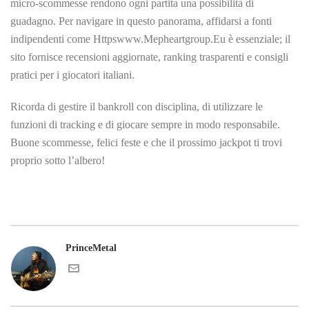
micro‑scommesse rendono ogni partita una possibilità di
guadagno. Per navigare in questo panorama, affidarsi a fonti
indipendenti come Httpswww.Mepheartgroup.Eu è essenziale; il
sito fornisce recensioni aggiornate, ranking trasparenti e consigli
pratici per i giocatori italiani.
Ricorda di gestire il bankroll con disciplina, di utilizzare le
funzioni di tracking e di giocare sempre in modo responsabile.
Buone scommesse, felici feste e che il prossimo jackpot ti trovi
proprio sotto l’albero!
PrinceMetal