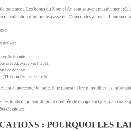
e de traitement. Les bonus du Nouvel An sont souvent massivement récl
n de validation d’un bonus passe de 2,5 secondes à moins d’une second
es :
ulaire web.
.
 vérifie le code.
rypté avec AES‑256 via l’HSM.
 base de données.
é (TLS) confirmant le crédit.
ient à intercepter le trafic, il ne pourra ni lire ni modifier les inform
ge les fonds du joueur du point d’entrée (le navigateur) jusqu’au stocka
ts classiques.
FICATIONS : POURQUOI LES L