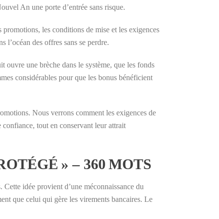
 Nouvel An une porte d’entrée sans risque.
es promotions, les conditions de mise et les exigences
s l’océan des offres sans se perdre.
uit ouvre une brèche dans le système, que les fonds
sommes considérables pour que les bonus bénéficient
 promotions. Nous verrons comment les exigences de
confiance, tout en conservant leur attrait
ROTÉGÉ » – 360 MOTS
ts. Cette idée provient d’une méconnaissance du
ent que celui qui gère les virements bancaires. Le