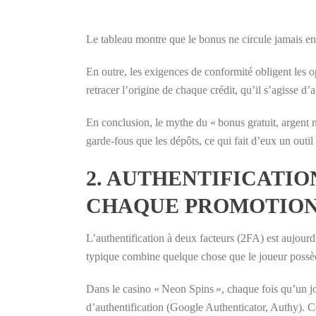
Le tableau montre que le bonus ne circule jamais en cl
En outre, les exigences de conformité obligent les 
retracer l’origine de chaque crédit, qu’il s’agisse d’
En conclusion, le mythe du « bonus gratuit, argent 
garde-fous que les dépôts, ce qui fait d’eux un outil
2. AUTHENTIFICATIO
CHAQUE PROMOTION 
L’authentification à deux facteurs (2FA) est aujour
typique combine quelque chose que le joueur possèd
Dans le casino « Neon Spins », chaque fois qu’un j
d’authentification (Google Authenticator, Authy). Ce 