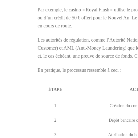
Par exemple, le casino « Royal Flush » utilise le pr
ou d’un crédit de 50 € offert pour le Nouvel An. Le 
en cours de route.
Les autorités de régulation, comme l’Autorité Na
Customer) et AML (Anti‑Money Laundering) que les dép
et, le cas échéant, une preuve de source de fonds. C
En pratique, le processus ressemble à ceci :
ÉTAPE
ACT
1
Création du co
2
Dépôt bancaire o
3
Attribution du b