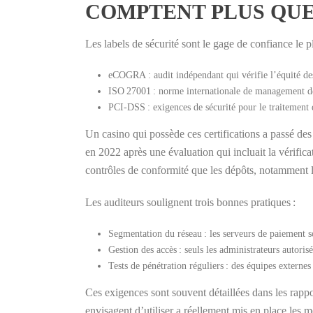
COMPTENT PLUS QUE
Les labels de sécurité sont le gage de confiance le pl
eCOGRA : audit indépendant qui vérifie l’équité des
ISO 27001 : norme internationale de management de 
PCI‑DSS : exigences de sécurité pour le traitement 
Un casino qui possède ces certifications a passé de
en 2022 après une évaluation qui incluait la vérifi
contrôles de conformité que les dépôts, notamment le
Les auditeurs soulignent trois bonnes pratiques :
Segmentation du réseau : les serveurs de paiement son
Gestion des accès : seuls les administrateurs autori
Tests de pénétration réguliers : des équipes externes 
Ces exigences sont souvent détaillées dans les rappor
envisagent d’utiliser a réellement mis en place les 