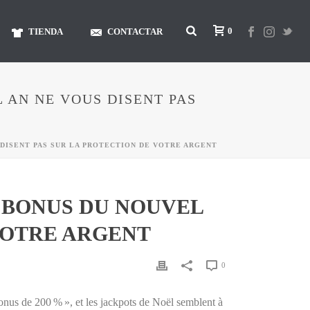
0
TIENDA
CONTACTAR
L AN NE VOUS DISENT PAS
 DISENT PAS SUR LA PROTECTION DE VOTRE ARGENT
S BONUS DU NOUVEL
 VOTRE ARGENT
0
bonus de 200 % », et les jackpots de Noël semblent à