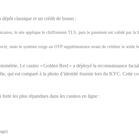
 dépôt classique et un crédit de bonus :
bancaires, le site applique le chiffrement TLS, puis le paiement est validé par
necté, mais le système exige un OTP supplémentaire avant de créditer le solde b
 biométrie. Le casino « Golden Reel » a déployé la reconnaissance facia
lfie, qui est comparé à la photo d’identité fournie lors du KYC. Cette 
n forte les plus répandues dans les casinos en ligne :
sage)