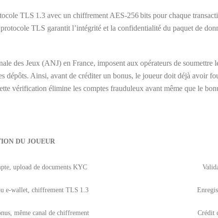
otocole TLS 1.3 avec un chiffrement AES‑256 bits pour chaque transactio
protocole TLS garantit l’intégrité et la confidentialité du paquet de do
tionale des Jeux (ANJ) en France, imposent aux opérateurs de soumet
ôts. Ainsi, avant de créditer un bonus, le joueur doit déjà avoir fourn
ette vérification élimine les comptes frauduleux avant même que le bonus
ION DU JOUEUR
mpte, upload de documents KYC
Valid
u e‑wallet, chiffrement TLS 1.3
Enregis
onus, même canal de chiffrement
Crédit 